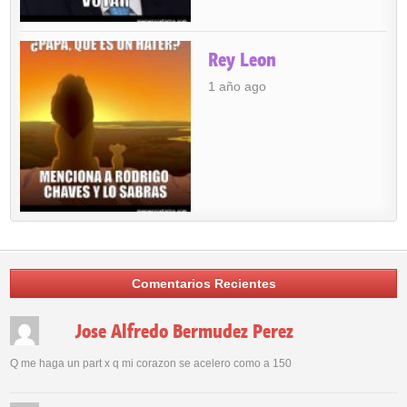
Rey Leon
1 año ago
Comentarios Recientes
Jose Alfredo Bermudez Perez
Q me haga un part x q mi corazon se acelero como a 150