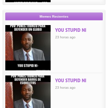
Memes Recientes
YOU STUPID NI
23 horas ago
YOU STUPID NI
23 horas ago