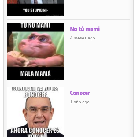
No tú mami
4 meses ago
Conocer
1 año ago