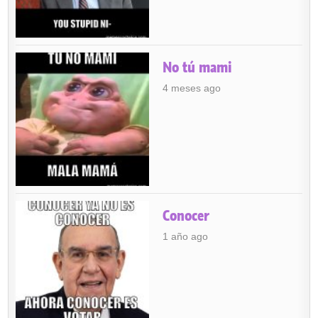
No tú mami
4 meses ago
Conocer
1 año ago