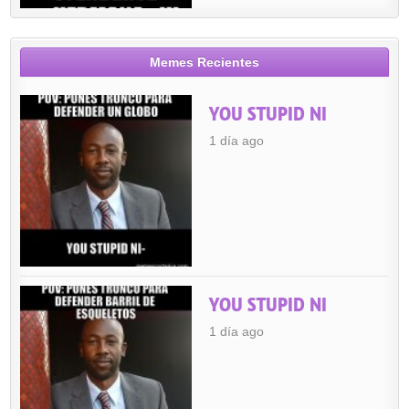
Memes Recientes
YOU STUPID NI
1 día ago
YOU STUPID NI
1 día ago