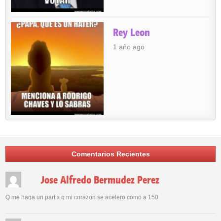
Rey Leon
1 año ago
Comentarios Recientes
Jose Alfredo Bermudez Perez
Q me haga un part x q mi corazon se acelero como a 150