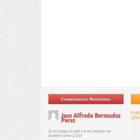
Comentarios Recientes
Foll
Jose Alfredo Bermudez
@Me
Perez
Q me haga un part x q mi corazon se
acelero como a 150