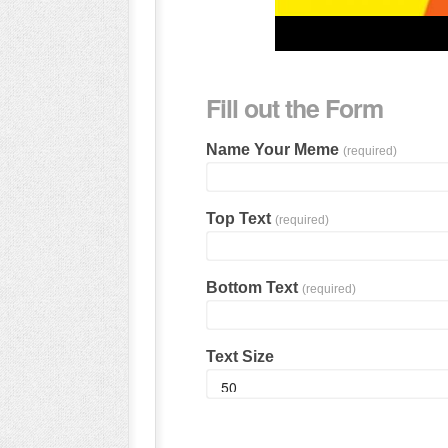
Fill out the Form
Name Your Meme
(required)
Top Text
(required)
Bottom Text
(required)
Text Size