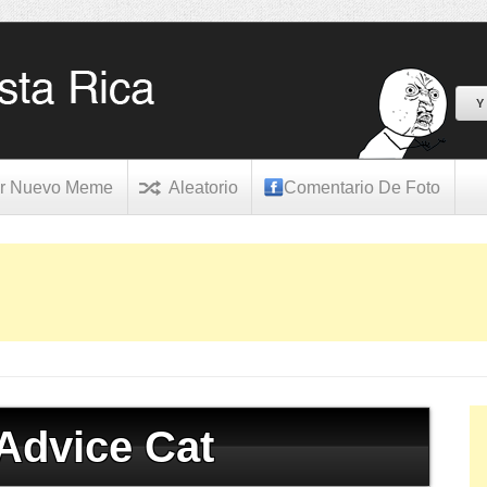
Y
r Nuevo Meme
Aleatorio
Comentario De Foto
Advice Cat