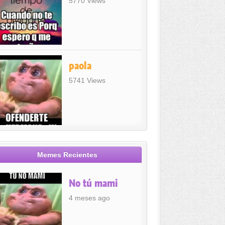
5770 Views
paola
5741 Views
Memes Recientes
No tú mami
4 meses ago