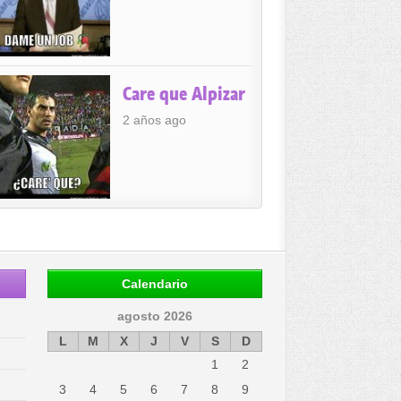
Care que Alpizar
2 años ago
Calendario
agosto 2026
L
M
X
J
V
S
D
1
2
3
4
5
6
7
8
9