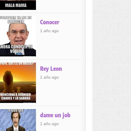
Conocer
1 año ago
Rey Leon
1 año ago
dame un job
1 año ago