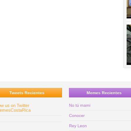
Tweets Recientes
Memes Recientes
ow us on Twitter
No tú mami
mesCostaRica
Conocer
Rey Leon