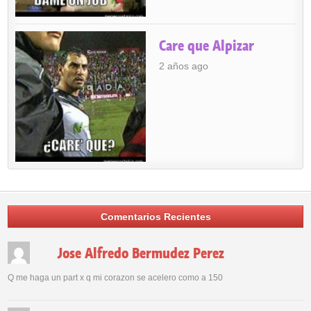
Care que Alpizar
2 años ago
Comentarios Recientes
Jose Alfredo Bermudez Perez
Q me haga un part x q mi corazon se acelero como a 150