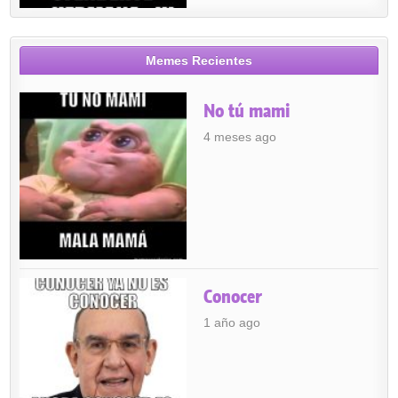
Memes Recientes
No tú mami
4 meses ago
Conocer
1 año ago