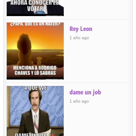
Rey Leon
1 año ago
dame un job
1 año ago