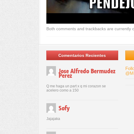
Both comments and trackbacks are currently c
Comentarios Recientes
Foll
Jose Alfredo Bermudez
@Me
Perez
Q me haga un part x q mi corazon se
acelero como a 150
Sofy
Jajajaka