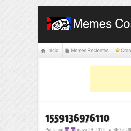
Inicio
Memes Recientes
Crea
1559136976110
Published
mayo 29, 2019
at
450 × 48