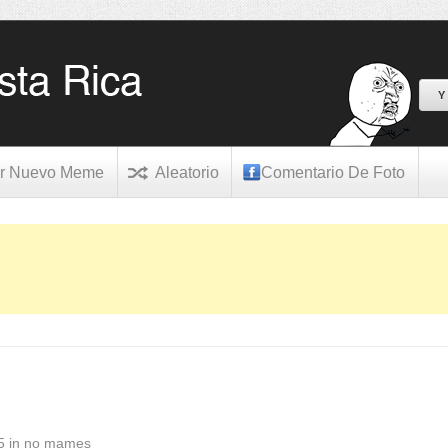
Y
r Nuevo Meme
Aleatorio
Comentario De Foto
5
in
no mames