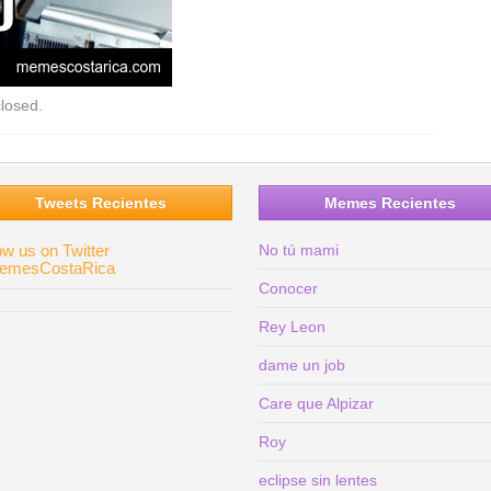
losed.
Tweets Recientes
Memes Recientes
ow us on Twitter
No tú mami
mesCostaRica
Conocer
Rey Leon
dame un job
Care que Alpizar
Roy
eclipse sin lentes