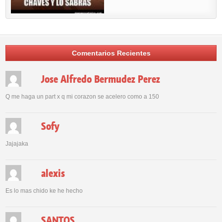
Comentarios Recientes
Jose Alfredo Bermudez Perez
Q me haga un part x q mi corazon se acelero como a 150
Sofy
Jajajaka
alexis
Es lo mas chido ke he hecho
SANTOS