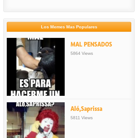
Los Memes Mas Populares
MAL PENSADOS
5864 Views
Aló,Saprissa
5811 Views