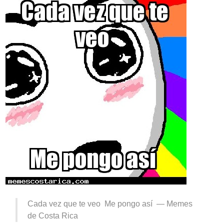
Cada vez que te veo Me pongo así —
Memes
de Costa Rica