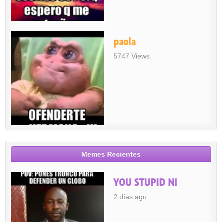
paola
5747 Views
Memes Recientes
YOU STUPID NI
2 días ago