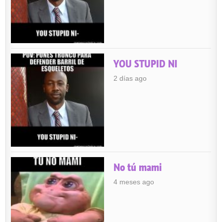
YOU STUPID NI
2 días ago
No tú mami
4 meses ago