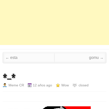
Post navigation
←
esta
gomu
→
*_*
Meme CR
12 años ago
Wow
closed