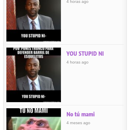
4 horas ago
YOU STUPID NI
4 horas ago
No tú mami
4 meses ago