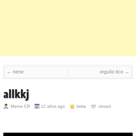
Post navigation
←
nene
orgullo tico
→
allkkj
Meme CR
12 años ago
bebe
closed