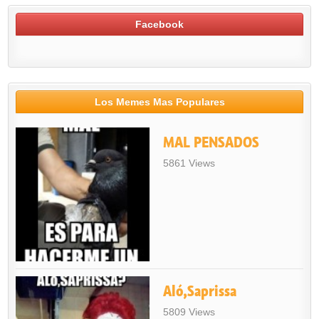
Facebook
Los Memes Mas Populares
MAL PENSADOS
5861 Views
Aló,Saprissa
5809 Views