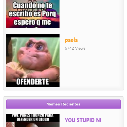
paola
5742 Views
Memes Recientes
YOU STUPID NI