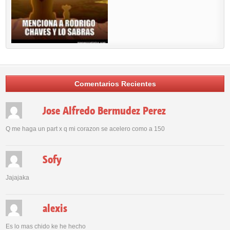
Comentarios Recientes
Jose Alfredo Bermudez Perez
Q me haga un part x q mi corazon se acelero como a 150
Sofy
Jajajaka
alexis
Es lo mas chido ke he hecho