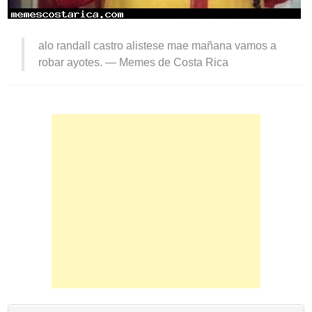
alo randall castro alistese mae mañana vamos a
robar ayotes. —
Memes de Costa Rica