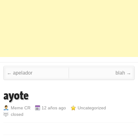
Post navigation
←
apelador
blah
→
ayote
Meme CR
12 años ago
Uncategorized
closed