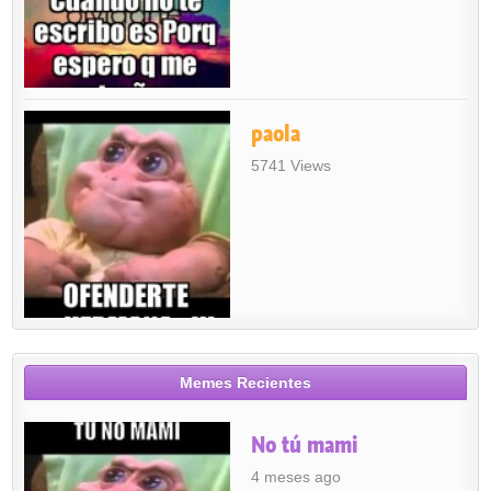
paola
5741 Views
Memes Recientes
No tú mami
4 meses ago