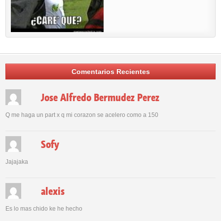
Comentarios Recientes
Jose Alfredo Bermudez Perez
Q me haga un part x q mi corazon se acelero como a 150
Sofy
Jajajaka
alexis
Es lo mas chido ke he hecho