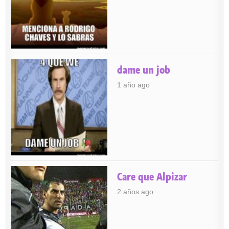
dame un job
1 año ago
Care que Alpizar
2 años ago