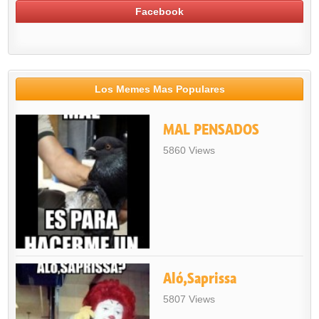
Facebook
Los Memes Mas Populares
MAL PENSADOS
5860 Views
Aló,Saprissa
5807 Views