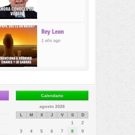
Rey Leon
1 año ago
Calendario
agosto 2026
L
M
X
J
V
S
D
1
2
3
4
5
6
7
8
9