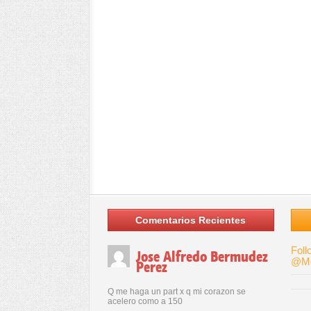
Comentarios Recientes
Foll
Jose Alfredo Bermudez
@Me
Perez
Q me haga un part x q mi corazon se
acelero como a 150