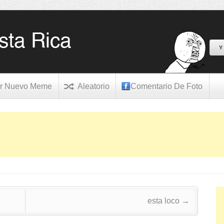
Y
r Nuevo Meme
Aleatorio
Comentario De Foto
esta loco
→