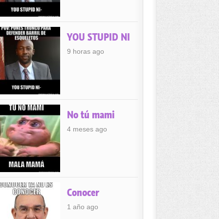
YOU STUPID NI
9 horas ago
No tú mami
4 meses ago
Conocer
1 año ago