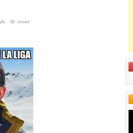
lls
closed