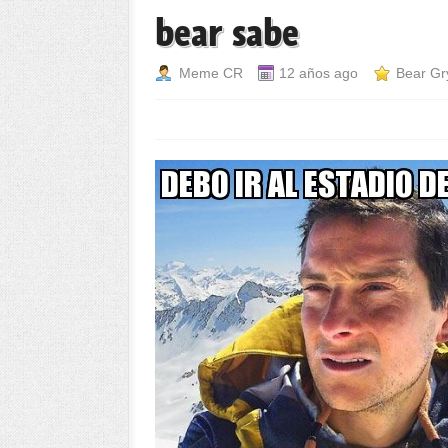
bear sabe
Meme CR
12 años ago
Bear Gry