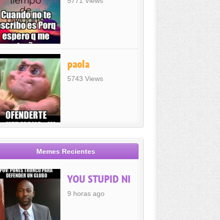
5771 Views
paola
5743 Views
Memes Recientes
YOU STUPID NI
9 horas ago