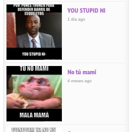
YOU STUPID NI
1 día ago
No tú mami
4 meses ago