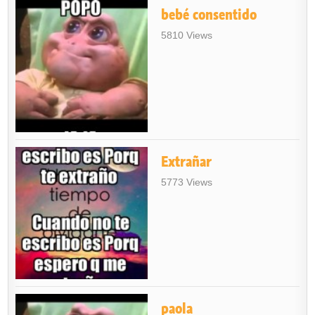
bebé consentido
5810 Views
Extrañar
5773 Views
paola