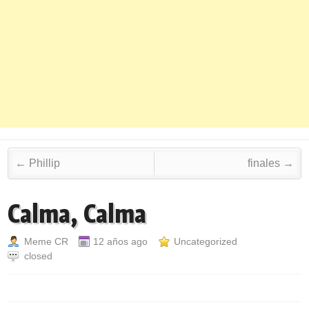
Post navigation
←
Phillip
finales
→
Calma, Calma
Meme CR
12 años ago
Uncategorized
closed