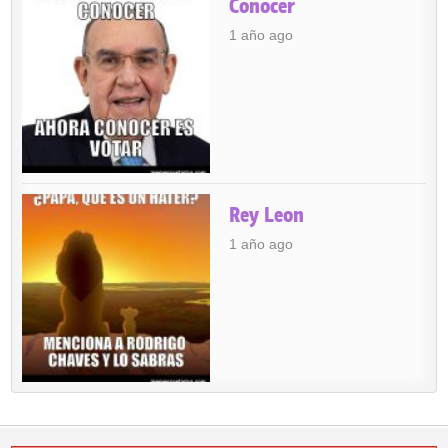
Conocer
1 año ago
Rey Leon
1 año ago