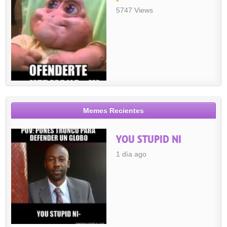
5747 Views
Memes Recientes
YOU STUPID NI
1 día ago