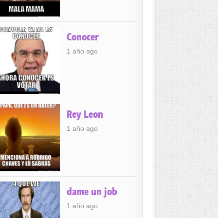
Conocer
1 año ago
Rey Leon
1 año ago
dame un job
1 año ago