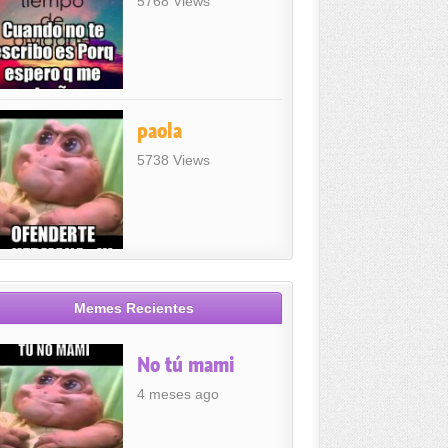
5768 Views
paola
5738 Views
Memes Recientes
No tú mami
4 meses ago