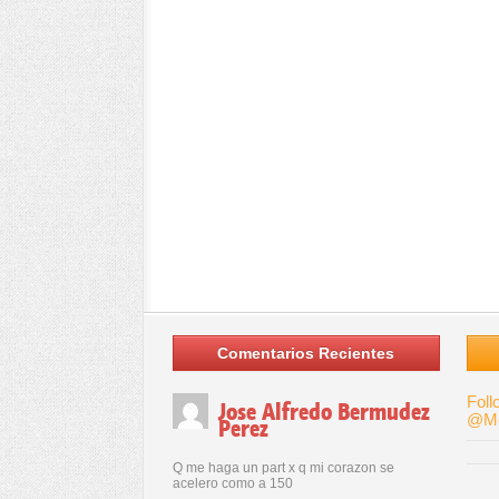
Comentarios Recientes
Foll
Jose Alfredo Bermudez
@Me
Perez
Q me haga un part x q mi corazon se
acelero como a 150