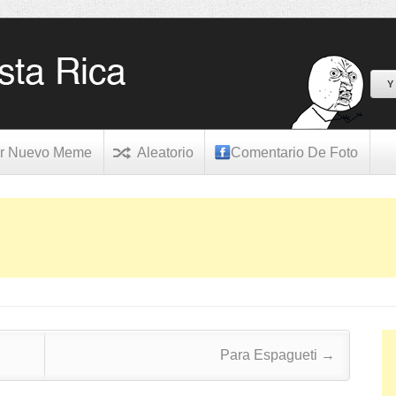
Y
r Nuevo Meme
Aleatorio
Comentario De Foto
Para Espagueti
→