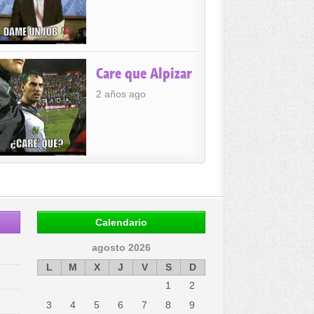
Care que Alpizar
2 años ago
Calendario
agosto 2026
L
M
X
J
V
S
D
1
2
3
4
5
6
7
8
9