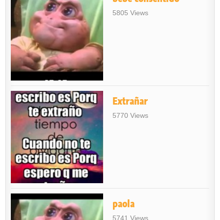
5805 Views
Extrañar
5770 Views
paola
5741 Views