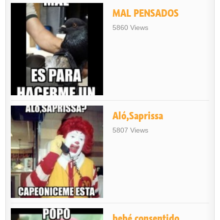
MAL PENSADOS
5860 Views
Aló,Saprissa
5807 Views
bebé consentido