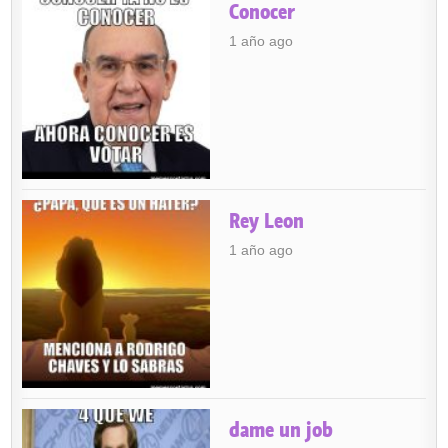
Conocer
1 año ago
Rey Leon
1 año ago
dame un job