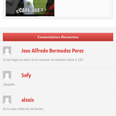
Comentarios Recientes
Jose Alfredo Bermudez Perez
Q me haga un part x q mi corazon se acelero como a 150
Sofy
Jajajaka
alexis
Es lo mas chido ke he hecho