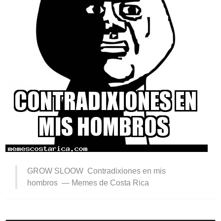
GROW SLOOW Contradixiones en mis
hombros —
Memes de Costa Rica