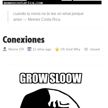
cuando tu novia no te lee un what porque
amor —
Memes Costa Rica
Conexiones
Meme CR
11 años ago
Oh God Why
closed