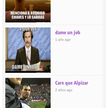
dame un job
1 año ago
Care que Alpizar
2 años ago