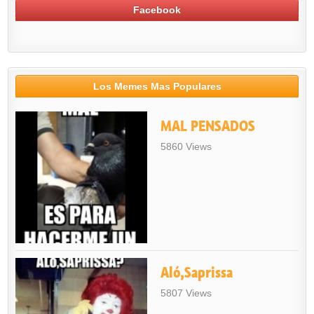
Facebook
Los Memes Mas Populares
MAL PENSADOS
5860 Views
Aló,Saprissa
5807 Views