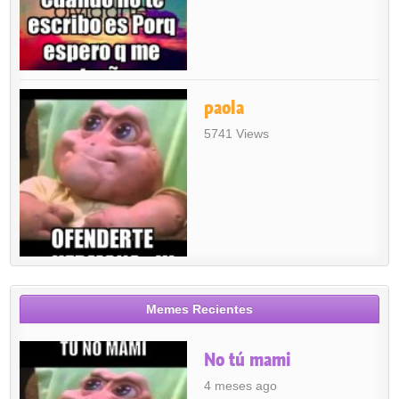
paola
5741 Views
Memes Recientes
No tú mami
4 meses ago