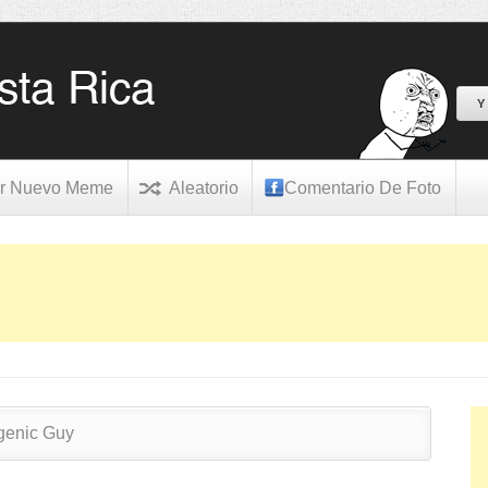
Y
r Nuevo Meme
Aleatorio
Comentario De Foto
genic Guy