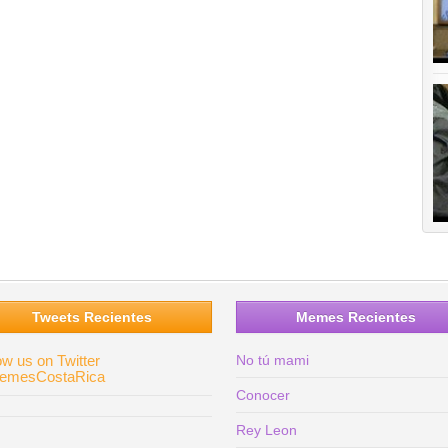
Tweets Recientes
Memes Recientes
ow us on Twitter
No tú mami
mesCostaRica
Conocer
Rey Leon