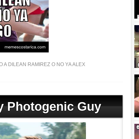
 A DILEAN RAMIREZ O NO YA ALEX
ly Photogenic Guy