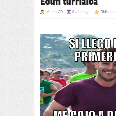
Edufi turrialba
Meme CR
9 años ago
Ridiculou