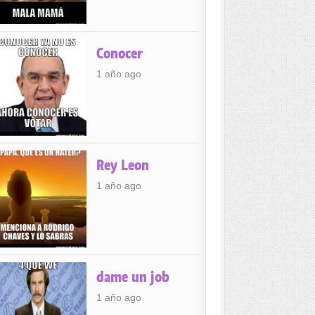
Conocer
1 año ago
Rey Leon
1 año ago
dame un job
1 año ago