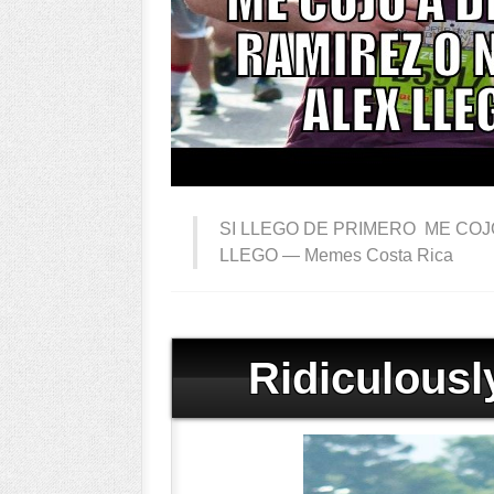
SI LLEGO DE PRIMERO ME COJO
LLEGO —
Memes Costa Rica
Ridiculous