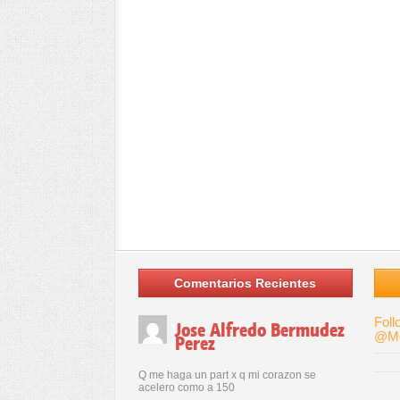
Comentarios Recientes
Foll
Jose Alfredo Bermudez
@Me
Perez
Q me haga un part x q mi corazon se
acelero como a 150