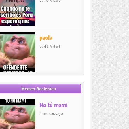
5770 Views
paola
5741 Views
Memes Recientes
No tú mami
4 meses ago