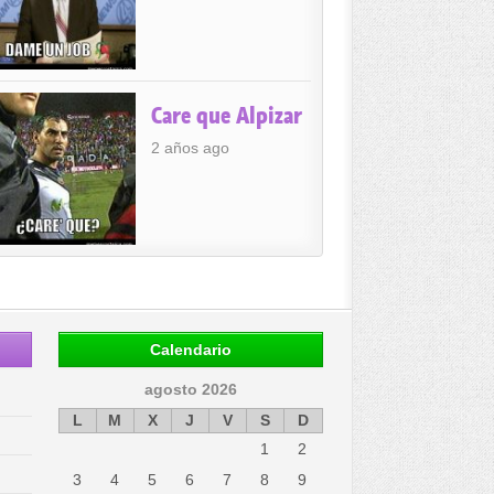
Care que Alpizar
2 años ago
Calendario
agosto 2026
L
M
X
J
V
S
D
1
2
3
4
5
6
7
8
9