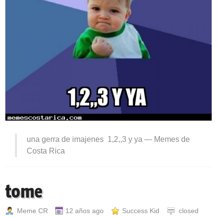
una gerra de imajenes 1,2,,3 y ya —
Memes de
Costa Rica
tome
Meme CR
12 años ago
Success Kid
closed