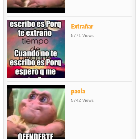
Extrañar
5771 Views
paola
5742 Views