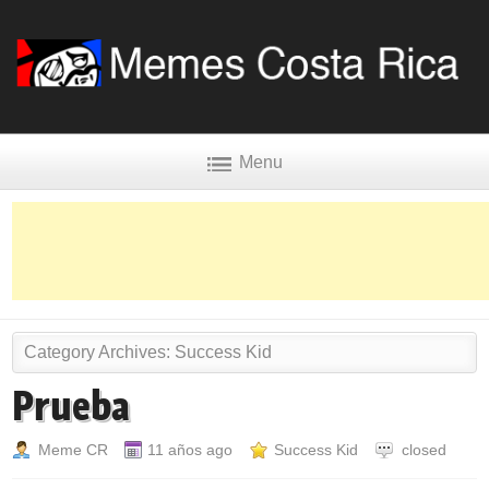
Menu
Category Archives:
Success Kid
Prueba
Meme CR
11 años ago
Success Kid
closed