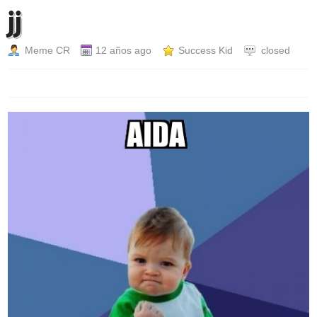
jj
Meme CR
12 años ago
Success Kid
closed