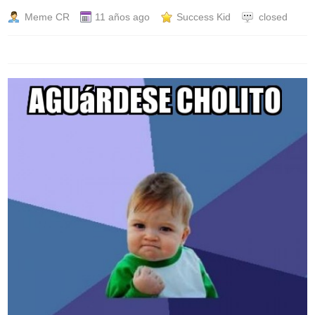
Meme CR
11 años ago
Success Kid
closed