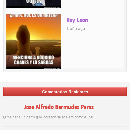
Rey Leon
1 año ago
Comentarios Recientes
Jose Alfredo Bermudez Perez
Q me haga un part x q mi corazon se acelero como a 150