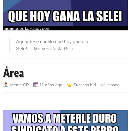
Aguárdese cholito que hoy gana la
Sele! —
Memes Costa Rica
Área
Meme CR
11 años ago
Success Kid
closed