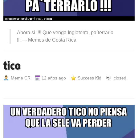
Ahora si !!!! Que venga Inglaterra, pa´terrarlo
!!! —
Memes de Costa Rica
tico
Meme CR
12 años ago
Success Kid
closed