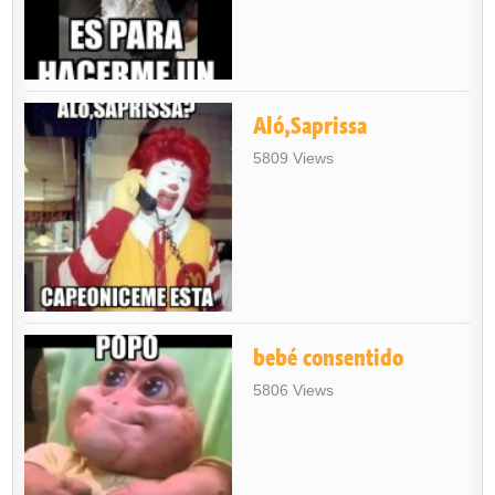
Aló,Saprissa
5809 Views
bebé consentido
5806 Views