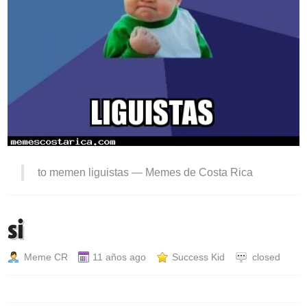
to memen liguistas —
Memes de Costa Rica
si
Meme CR
11 años ago
Success Kid
closed