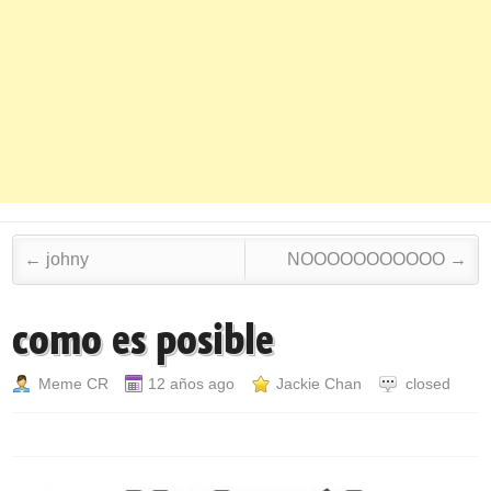
Post navigation
←
johny
NOOOOOOOOOOO
→
como es posible
Meme CR
12 años ago
Jackie Chan
closed