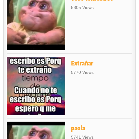
5805 Views
Extrañar
5770 Views
paola
5741 Views