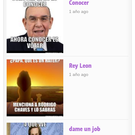
Conocer
1 año ago
Rey Leon
1 año ago
dame un job