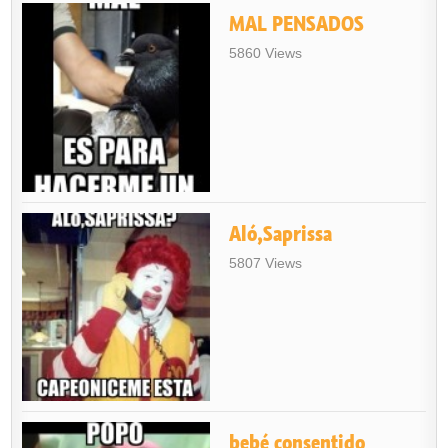
MAL PENSADOS
5860 Views
Aló,Saprissa
5807 Views
bebé consentido