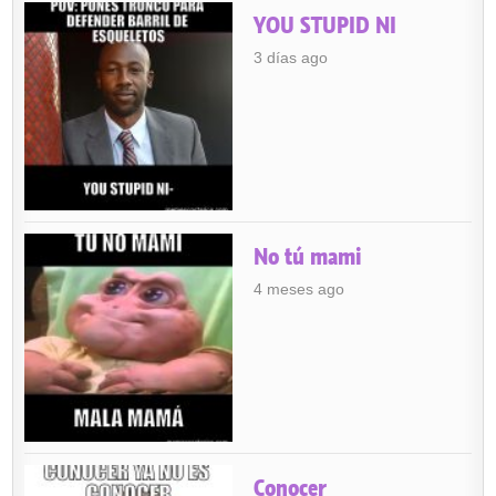
YOU STUPID NI
3 días ago
No tú mami
4 meses ago
Conocer