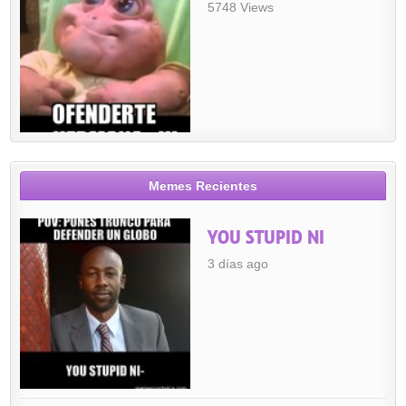
5748 Views
Memes Recientes
YOU STUPID NI
3 días ago