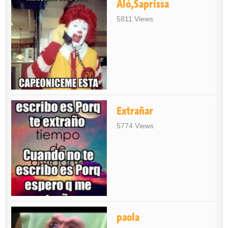
Aló,Saprissa
5811 Views
Extrañar
5774 Views
paola