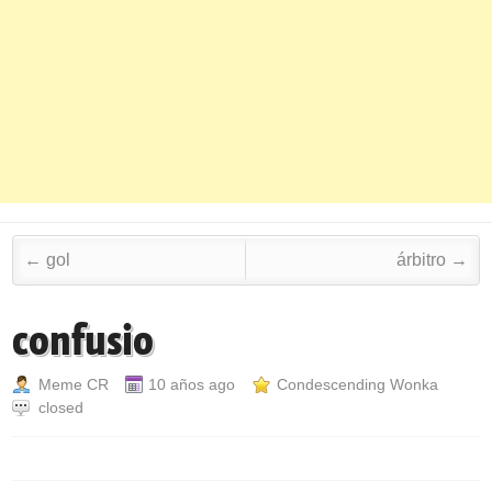
Post navigation
←
gol
árbitro
→
confusio
Meme CR
10 años ago
Condescending Wonka
closed