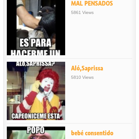
MAL PENSADOS
5861 Views
Aló,Saprissa
5810 Views
bebé consentido