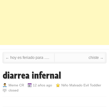
Post navigation
←
hoy es feriado para ….
chiste
→
diarrea infernal
Meme CR
12 años ago
Niño Malvado Evil Toddler
closed