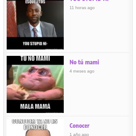
11 horas ago
No tú mami
4 meses ago
Conocer
1 año ago