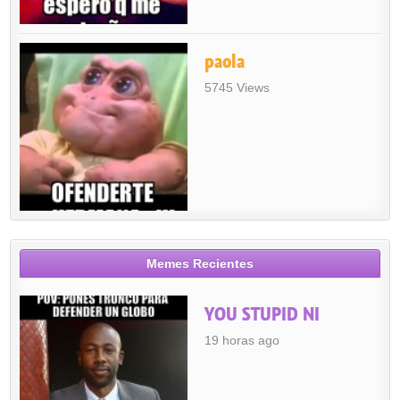
paola
5745 Views
Memes Recientes
YOU STUPID NI
19 horas ago