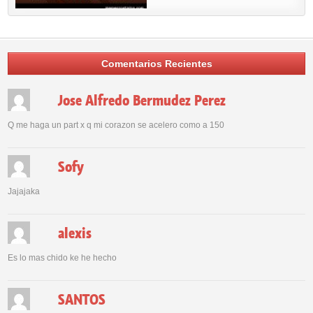
Comentarios Recientes
Jose Alfredo Bermudez Perez
Q me haga un part x q mi corazon se acelero como a 150
Sofy
Jajajaka
alexis
Es lo mas chido ke he hecho
SANTOS