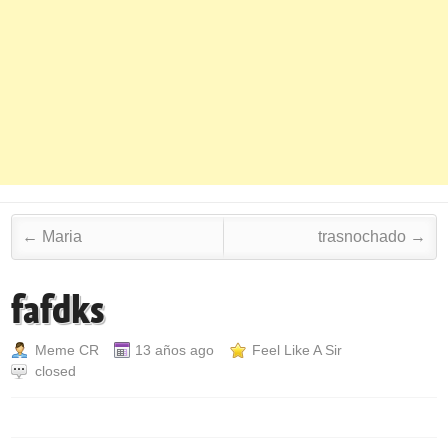
Post navigation
←
Maria
trasnochado
→
fafdks
Meme CR
13 años ago
Feel Like A Sir
closed