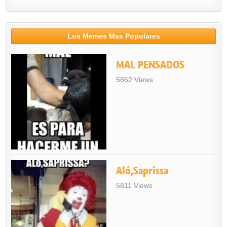
Los Memes Mas Populares
MAL PENSADOS
5862 Views
Aló,Saprissa
5811 Views