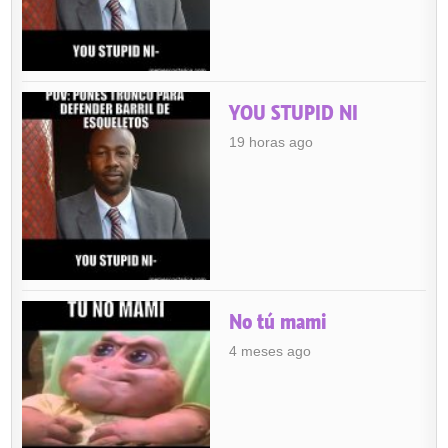
YOU STUPID NI
19 horas ago
No tú mami
4 meses ago