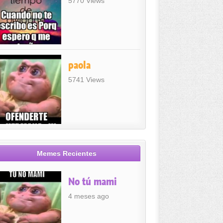
5770 Views
paola
5741 Views
Memes Recientes
No tú mami
4 meses ago