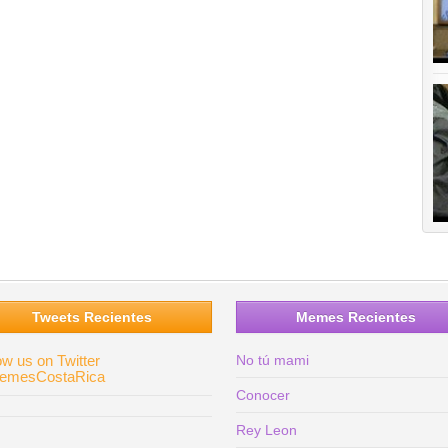
Tweets Recientes
Memes Recientes
ow us on Twitter
No tú mami
mesCostaRica
Conocer
Rey Leon