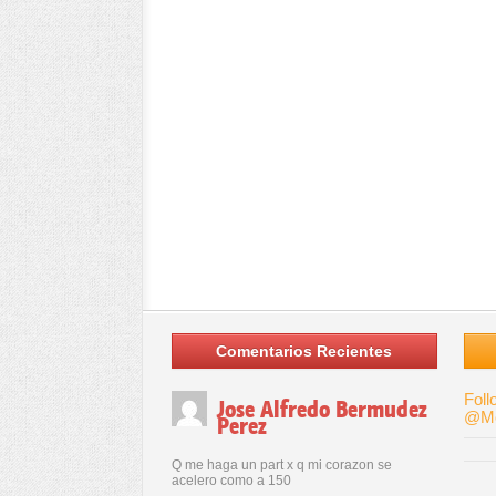
Comentarios Recientes
Foll
Jose Alfredo Bermudez
@Me
Perez
Q me haga un part x q mi corazon se
acelero como a 150