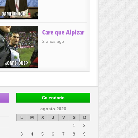
Care que Alpizar
2 años ago
Calendario
agosto 2026
L
M
X
J
V
S
D
1
2
3
4
5
6
7
8
9