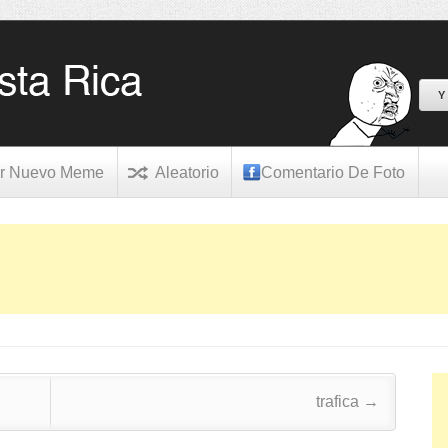
Y
r Nuevo Meme
Aleatorio
Comentario De Foto
trafica
→