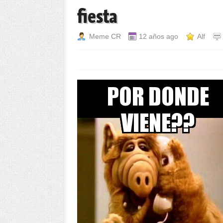
fiesta
Meme CR
12 años ago
Alf