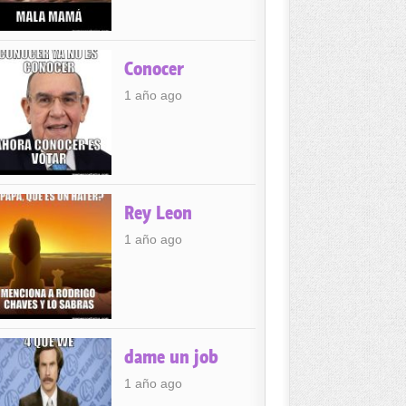
Conocer
1 año ago
Rey Leon
1 año ago
dame un job
1 año ago