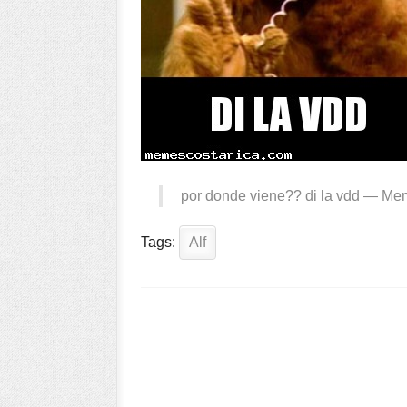
por donde viene?? di la vdd —
Mem
Tags:
Alf