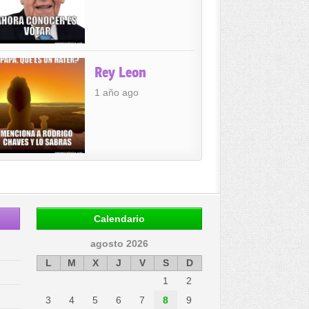
Rey Leon
1 año ago
Calendario
agosto 2026
L
M
X
J
V
S
D
1
2
3
4
5
6
7
8
9