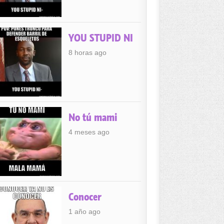
YOU STUPID NI
8 horas ago
No tú mami
4 meses ago
Conocer
1 año ago