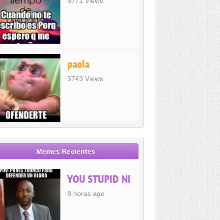
5771 Views
paola
5743 Views
Memes Recientes
YOU STUPID NI
8 horas ago