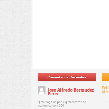
Comentarios Recientes
Foll
Jose Alfredo Bermudez
@Me
Perez
Q me haga un part x q mi corazon se
acelero como a 150