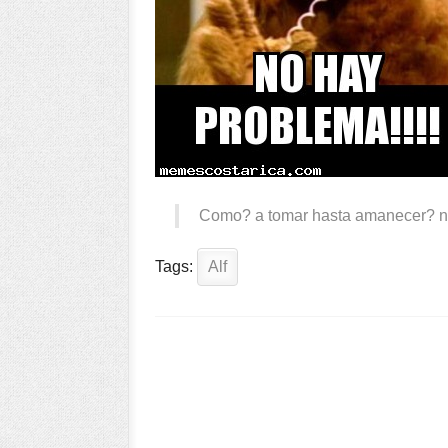
Como? a tomar hasta amanecer? n
Tags:
Alf