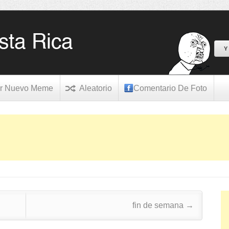
Y
r Nuevo Meme
Aleatorio
Comentario De Foto
fin de semana
→