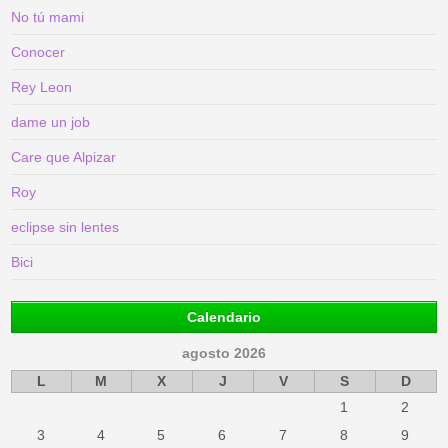
No tú mami
Conocer
Rey Leon
dame un job
Care que Alpizar
Roy
eclipse sin lentes
Bici
Calendario
agosto 2026
L
M
X
J
V
S
D
1
2
3
4
5
6
7
8
9