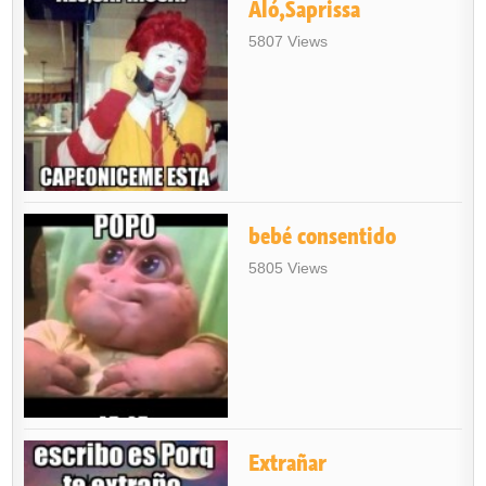
Aló,Saprissa
5807 Views
bebé consentido
5805 Views
Extrañar