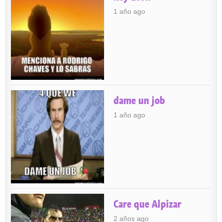
1 año ago
dame un job
1 año ago
Care que Alpizar
2 años ago