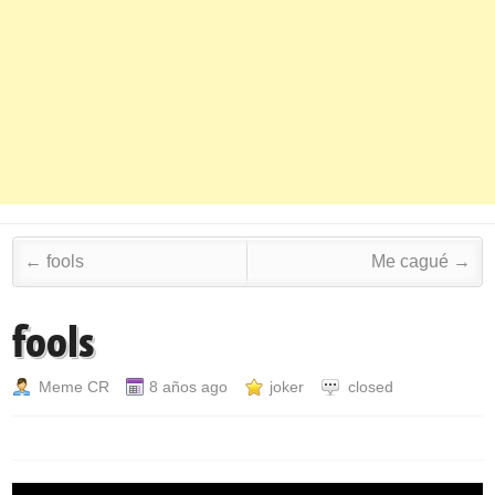
Post navigation
←
fools
Me cagué
→
fools
Meme CR
8 años ago
joker
closed