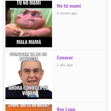
No tú mami
4 meses ago
Conocer
1 año ago
Rey Leon