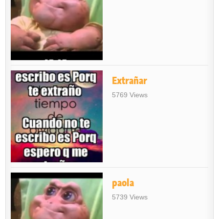
Extrañar
5769 Views
paola
5739 Views