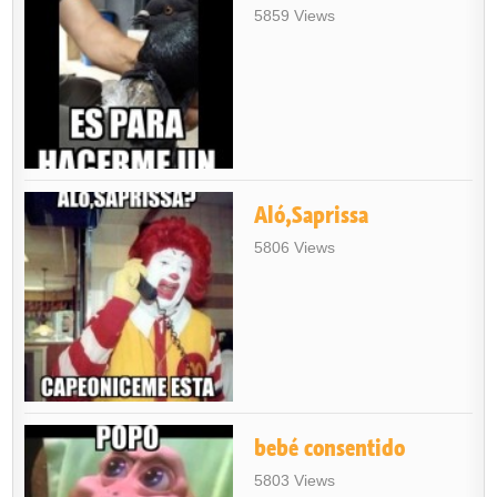
5859 Views
Aló,Saprissa
5806 Views
bebé consentido
5803 Views