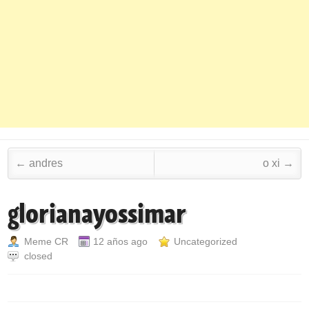
Post navigation
←
andres
o xi
→
glorianayossimar
Meme CR
12 años ago
Uncategorized
closed