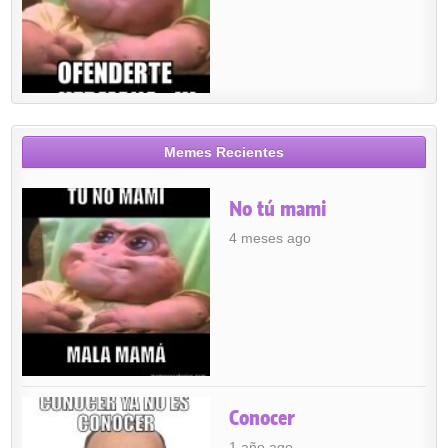
Memes Recientes
No tú mami
4 meses ago
Conocer
1 año ago