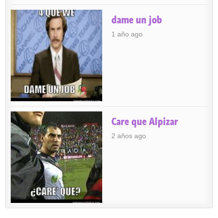
dame un job
1 año ago
Care que Alpizar
2 años ago