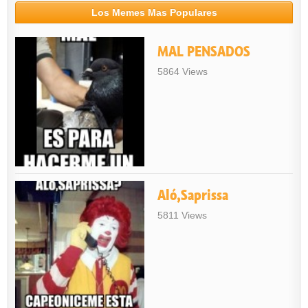
Los Memes Mas Populares
MAL PENSADOS
5864 Views
Aló,Saprissa
5811 Views