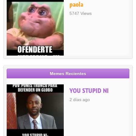
paola
5747 Views
Memes Recientes
YOU STUPID NI
2 días ago