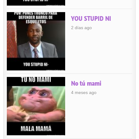
YOU STUPID NI
2 días ago
No tú mami
4 meses ago