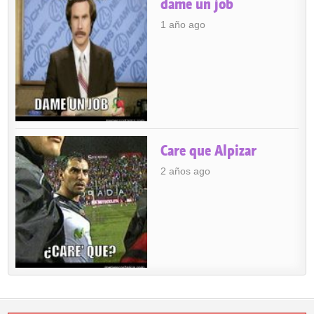
dame un job
1 año ago
Care que Alpizar
2 años ago