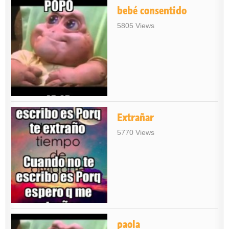
bebé consentido
5805 Views
Extrañar
5770 Views
paola