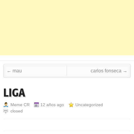
Post navigation
←
mau
carlos fonseca
→
LIGA
Meme CR
12 años ago
Uncategorized
closed