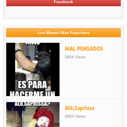
Facebook
Los Memes Mas Populares
MAL PENSADOS
5858 Views
Aló,Saprissa
5804 Views