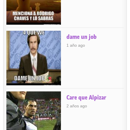
dame un job
1 año ago
Care que Alpizar
2 años ago