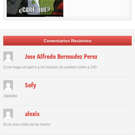
Comentarios Recientes
Jose Alfredo Bermudez Perez
Q me haga un part x q mi corazon se acelero como a 150
Sofy
Jajajaka
alexis
Es lo mas chido ke he hecho