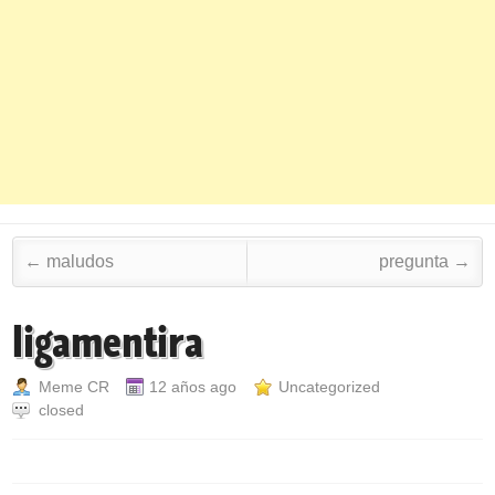
Post navigation
←
maludos
pregunta
→
ligamentira
Meme CR
12 años ago
Uncategorized
closed