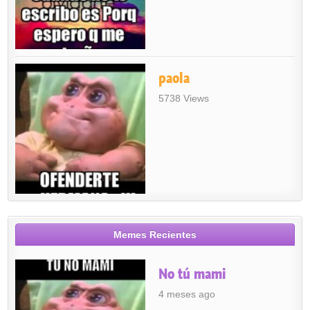
paola
5738 Views
Memes Recientes
No tú mami
4 meses ago