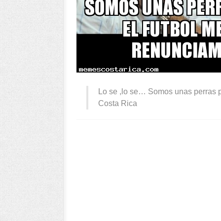
Lo se ,lo se… Somos unas perras 
Costa Rica