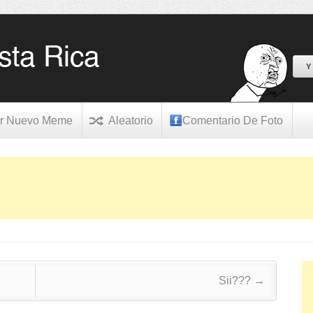
Y
r Nuevo Meme
Aleatorio
Comentario De Foto
Sii???
→