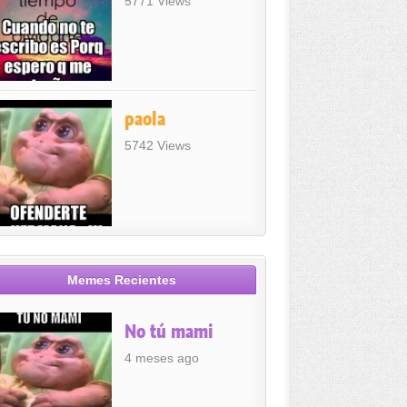
5771 Views
paola
5742 Views
Memes Recientes
No tú mami
4 meses ago