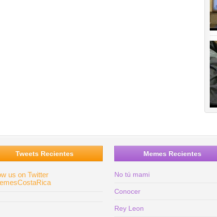
Tweets Recientes
Memes Recientes
ow us on Twitter
No tú mami
mesCostaRica
Conocer
Rey Leon