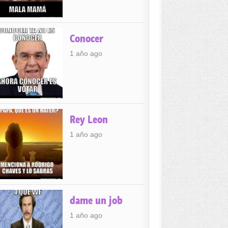
Conocer
1 año ago
Rey Leon
1 año ago
dame un job
1 año ago