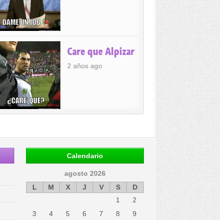
Care que Alpizar
2 años ago
Calendario
agosto 2026
L
M
X
J
V
S
D
1
2
3
4
5
6
7
8
9