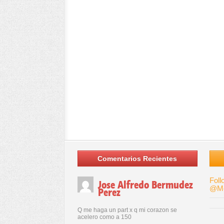
Comentarios Recientes
Foll
Jose Alfredo Bermudez
@Me
Perez
Q me haga un part x q mi corazon se
acelero como a 150