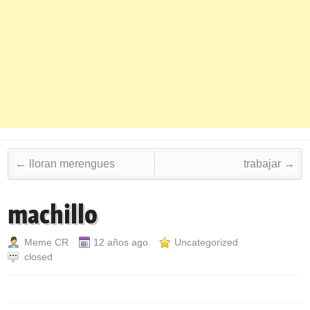
Post navigation
←
lloran merengues
trabajar
→
machillo
Meme CR
12 años ago
Uncategorized
closed