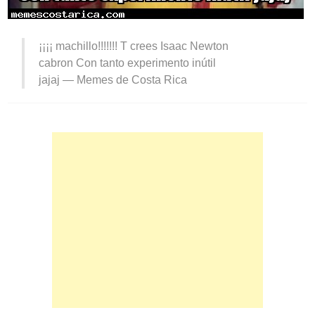
¡¡¡¡ machillo!!!!!!! T crees Isaac Newton
cabron Con tanto experimento inútil
jajaj —
Memes de Costa Rica