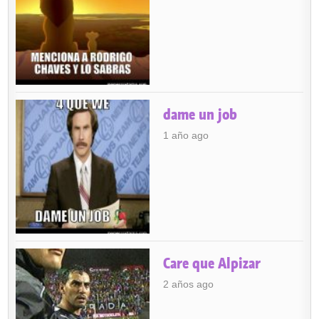
dame un job
1 año ago
Care que Alpizar
2 años ago