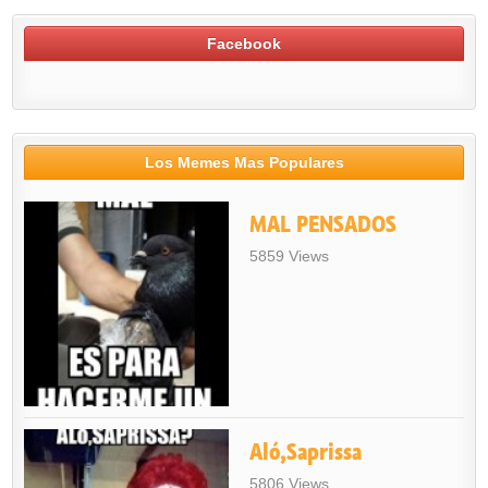
Facebook
Los Memes Mas Populares
MAL PENSADOS
5859 Views
Aló,Saprissa
5806 Views