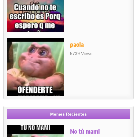
paola
5739 Views
Memes Recientes
No tú mami