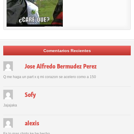
Comentarios Recientes
Jose Alfredo Bermudez Perez
Q me haga un part x q mi corazon se acelero como a 150
Sofy
Jajajaka
alexis
Es lo mas chido ke he hecho