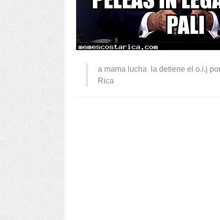
a mama lucha la detiene el o.i.j po
Rica