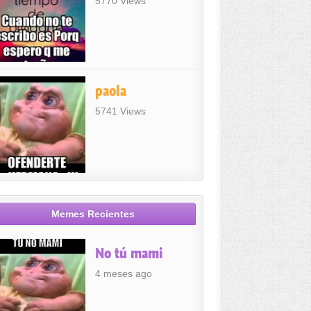
5770 Views
paola
5741 Views
Memes Recientes
No tú mami
4 meses ago