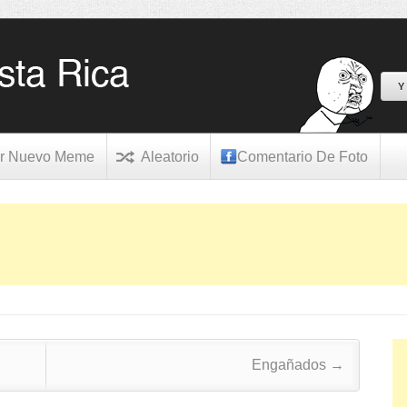
Y
r Nuevo Meme
Aleatorio
Comentario De Foto
Engañados
→