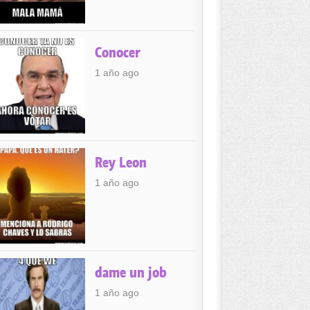
Conocer
1 año ago
Rey Leon
1 año ago
dame un job
1 año ago