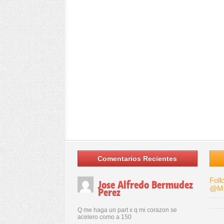
Comentarios Recientes
Foll
Jose Alfredo Bermudez
@Me
Perez
Q me haga un part x q mi corazon se
acelero como a 150