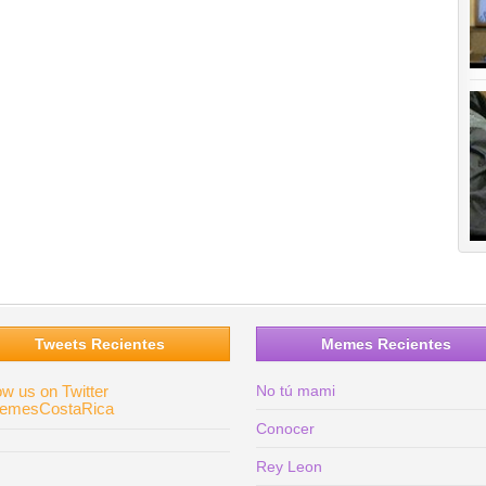
Tweets Recientes
Memes Recientes
ow us on Twitter
No tú mami
mesCostaRica
Conocer
Rey Leon