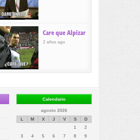
Care que Alpizar
2 años ago
Calendario
agosto 2026
L
M
X
J
V
S
D
1
2
3
4
5
6
7
8
9