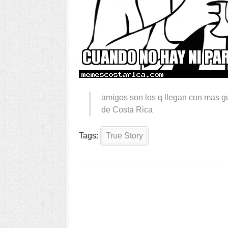
amigos son los q llegan con mas gu
de Costa Rica
Tags:
True Story