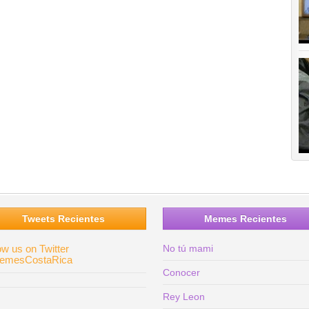
Tweets Recientes
Memes Recientes
ow us on Twitter
No tú mami
mesCostaRica
Conocer
Rey Leon