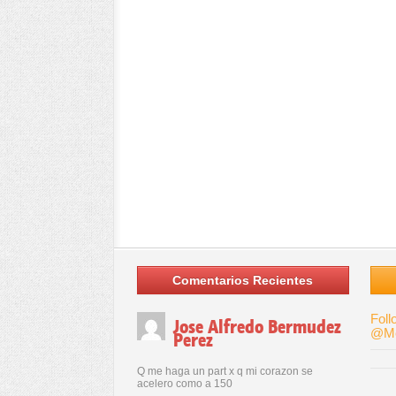
Comentarios Recientes
Foll
Jose Alfredo Bermudez
@Me
Perez
Q me haga un part x q mi corazon se
acelero como a 150