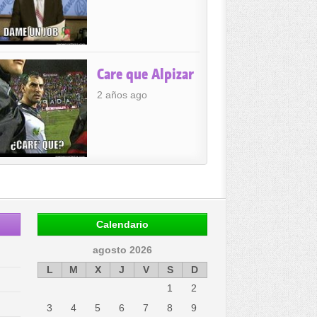
Care que Alpizar
2 años ago
Calendario
agosto 2026
L
M
X
J
V
S
D
1
2
3
4
5
6
7
8
9