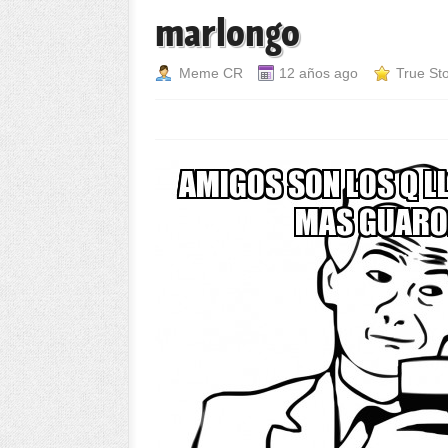
marlongo
Meme CR
12 años ago
True St