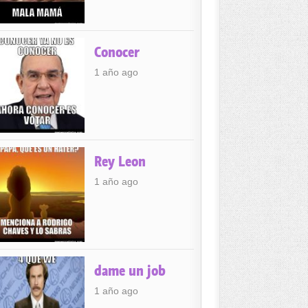
Conocer
1 año ago
Rey Leon
1 año ago
dame un job
1 año ago