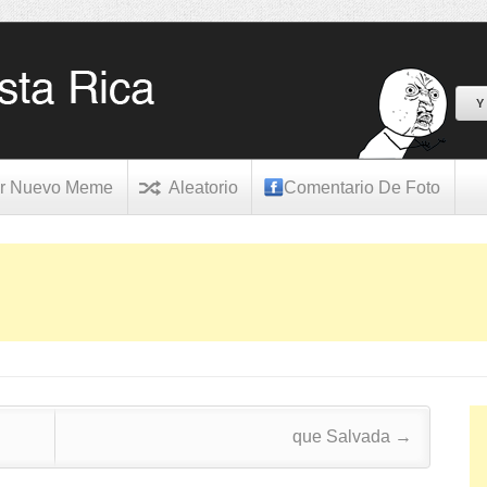
Y
r Nuevo Meme
Aleatorio
Comentario De Foto
que Salvada
→