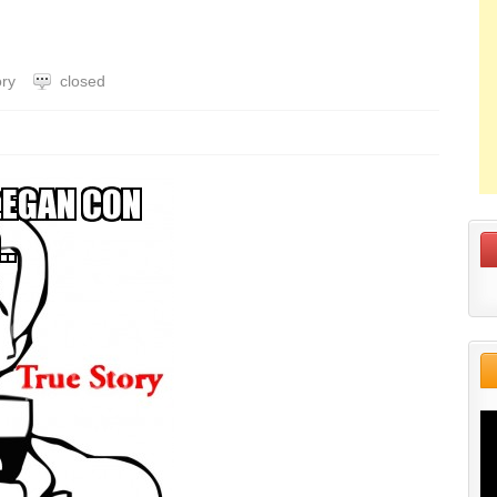
ory
closed