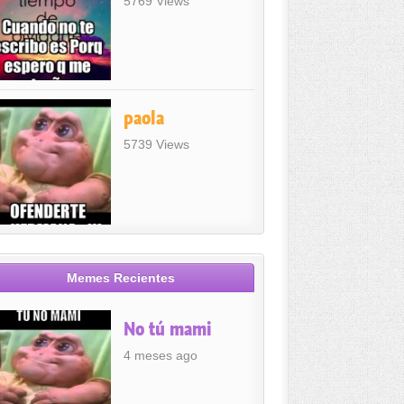
5769 Views
paola
5739 Views
Memes Recientes
No tú mami
4 meses ago