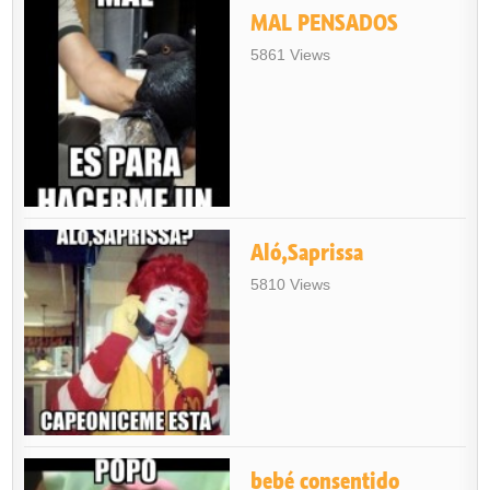
MAL PENSADOS
5861 Views
Aló,Saprissa
5810 Views
bebé consentido