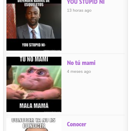
YOU STUPID NI
13 horas ago
No tú mami
4 meses ago
Conocer