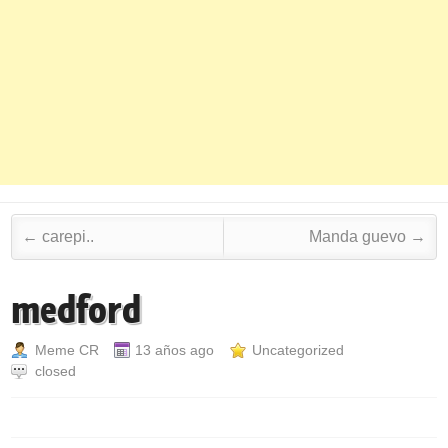
Post navigation
←
carepi..
Manda guevo
→
medford
Meme CR
13 años ago
Uncategorized
closed