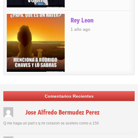
Rey Leon
1 año ago
Comentarios Recientes
Jose Alfredo Bermudez Perez
Q me haga un part x q mi corazon se acelero como a 150