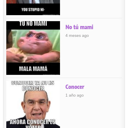
No tú mami
4 meses ago
Conocer
1 año ago