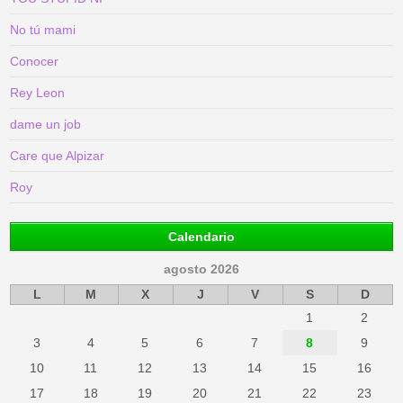
No tú mami
Conocer
Rey Leon
dame un job
Care que Alpizar
Roy
Calendario
agosto 2026
L
M
X
J
V
S
D
1
2
3
4
5
6
7
8
9
10
11
12
13
14
15
16
17
18
19
20
21
22
23