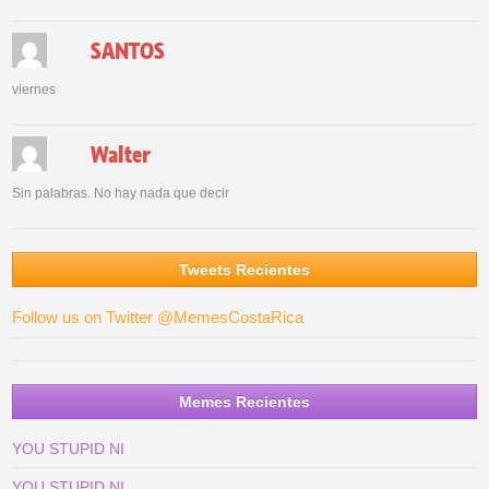
SANTOS
viernes
Walter
Sin palabras. No hay nada que decir
Tweets Recientes
Follow us on Twitter @MemesCostaRica
Memes Recientes
YOU STUPID NI
YOU STUPID NI