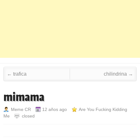
Post navigation
←
trafica
chilindrina
→
mimama
Meme CR
12 años ago
Are You Fucking Kidding
Me
closed