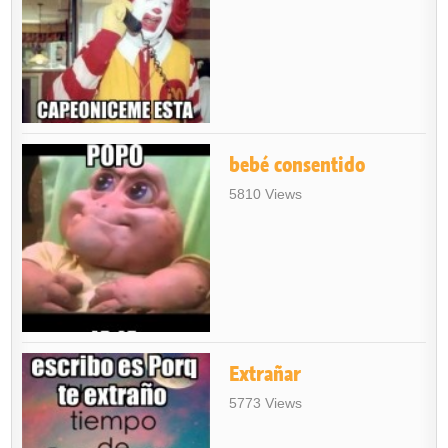
bebé consentido
5810 Views
Extrañar
5773 Views