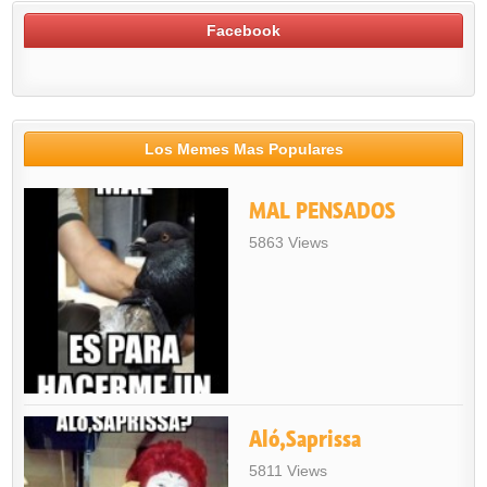
Facebook
Los Memes Mas Populares
MAL PENSADOS
5863 Views
Aló,Saprissa
5811 Views