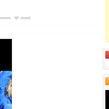
amosos
closed