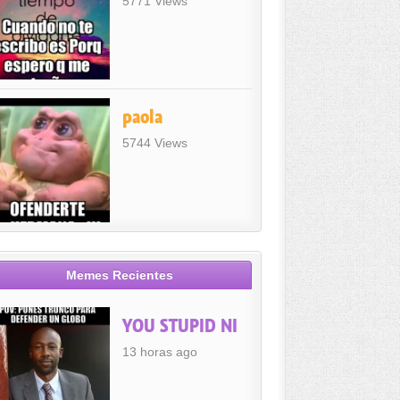
5771 Views
paola
5744 Views
Memes Recientes
YOU STUPID NI
13 horas ago