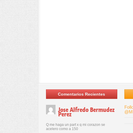
Comentarios Recientes
Foll
Jose Alfredo Bermudez
@Me
Perez
Q me haga un part x q mi corazon se
acelero como a 150