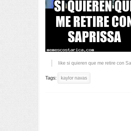
like si quieren que me retire con 
Tags:
kaylor navas