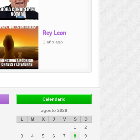
Rey Leon
1 año ago
Calendario
agosto 2026
L
M
X
J
V
S
D
1
2
3
4
5
6
7
8
9