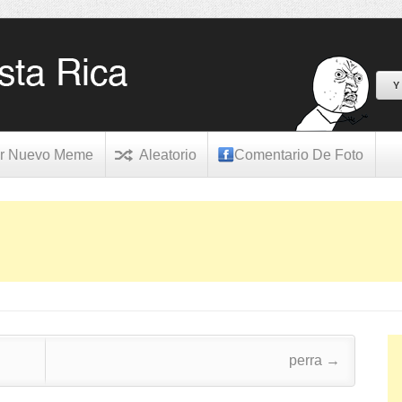
Y
r Nuevo Meme
Aleatorio
Comentario De Foto
perra
→