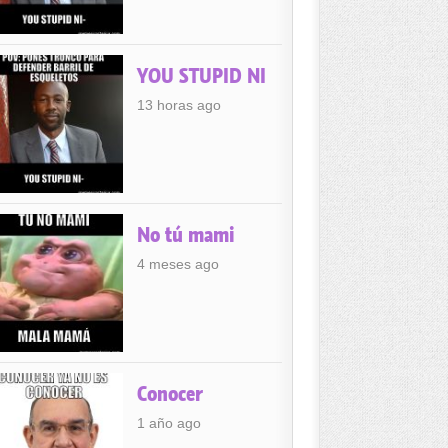
YOU STUPID NI
13 horas ago
No tú mami
4 meses ago
Conocer
1 año ago