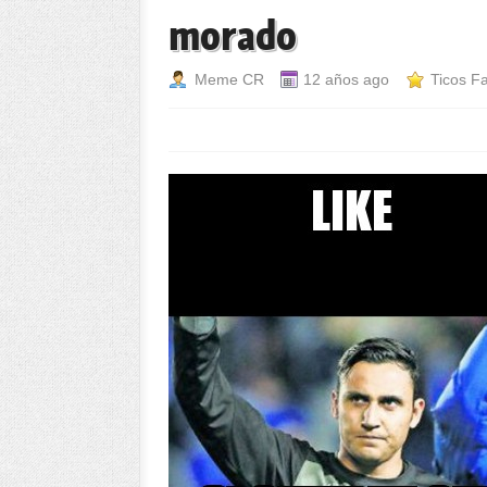
morado
Meme CR
12 años ago
Ticos F