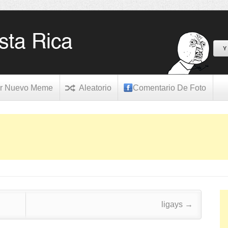
Y
r Nuevo Meme
Aleatorio
Comentario De Foto
ligays
→