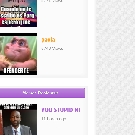
5771 Views
paola
5743 Views
Memes Recientes
YOU STUPID NI
11 horas ago