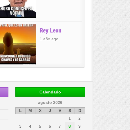
Rey Leon
1 año ago
Calendario
agosto 2026
L
M
X
J
V
S
D
1
2
3
4
5
6
7
8
9