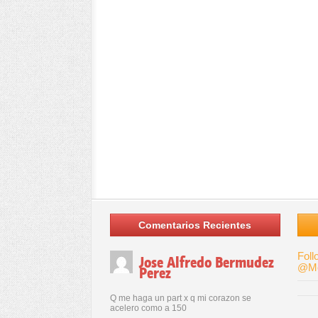
Comentarios Recientes
Foll
Jose Alfredo Bermudez
@Me
Perez
Q me haga un part x q mi corazon se
acelero como a 150