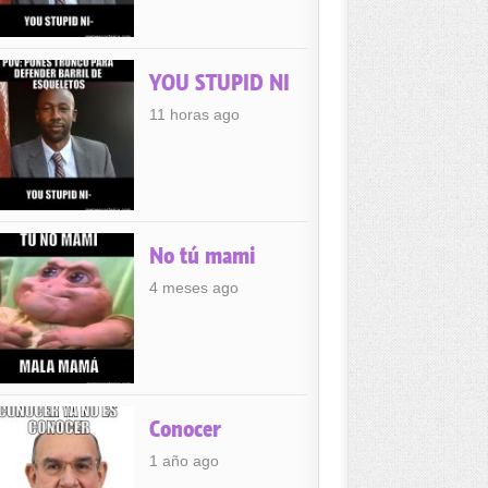
YOU STUPID NI
11 horas ago
No tú mami
4 meses ago
Conocer
1 año ago