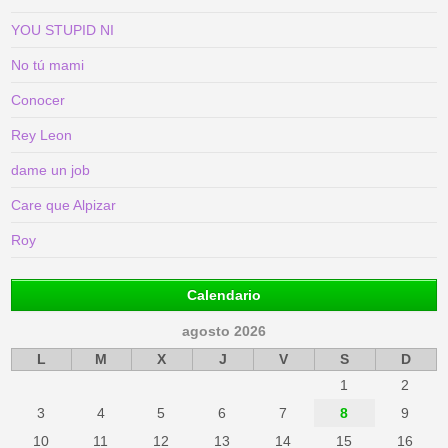
YOU STUPID NI
No tú mami
Conocer
Rey Leon
dame un job
Care que Alpizar
Roy
Calendario
agosto 2026
L
M
X
J
V
S
D
1
2
3
4
5
6
7
8
9
10
11
12
13
14
15
16