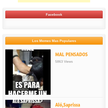
Facebook
Los Memes Mas Populares
MAL PENSADOS
5863 Views
Aló,Saprissa