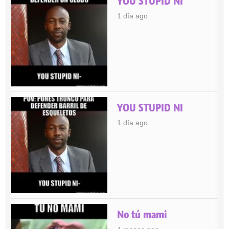
YOU STUPID NI
1 día ago
YOU STUPID NI
1 día ago
No tú mami