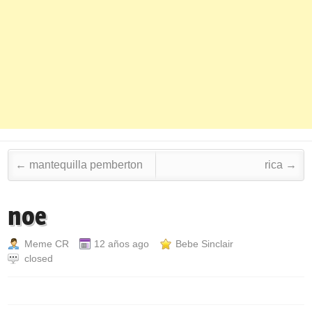
Post navigation
←
mantequilla pemberton
rica
→
noe
Meme CR
12 años ago
Bebe Sinclair
closed