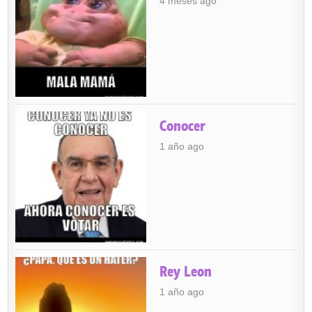
4 meses ago
Conocer
1 año ago
Rey Leon
1 año ago