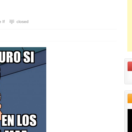
 If
closed