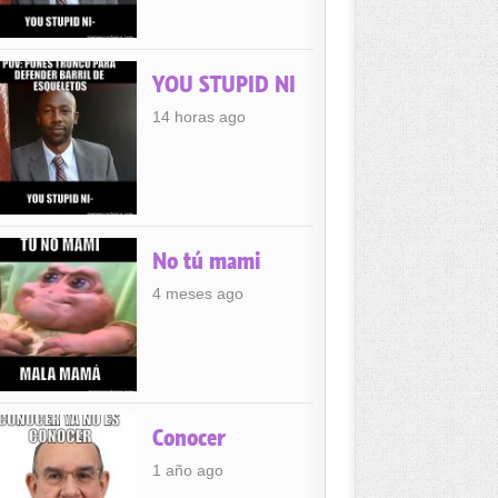
YOU STUPID NI
14 horas ago
No tú mami
4 meses ago
Conocer
1 año ago