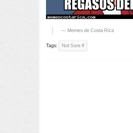
—
Memes de Costa Rica
Tags:
Not Sure If