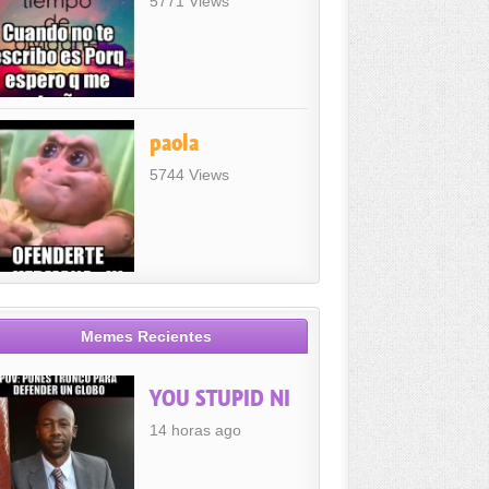
5771 Views
paola
5744 Views
Memes Recientes
YOU STUPID NI
14 horas ago