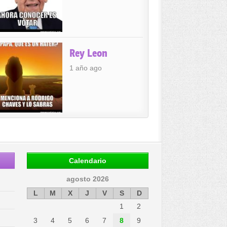
Rey Leon
1 año ago
Calendario
agosto 2026
L
M
X
J
V
S
D
1
2
3
4
5
6
7
8
9