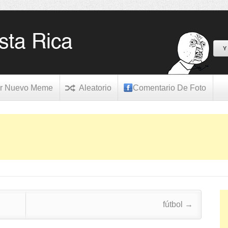
Y
r Nuevo Meme
Aleatorio
Comentario De Foto
fútbol
→