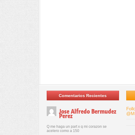
Comentarios Recientes
Foll
Jose Alfredo Bermudez
@Me
Perez
Q me haga un part x q mi corazon se
acelero como a 150