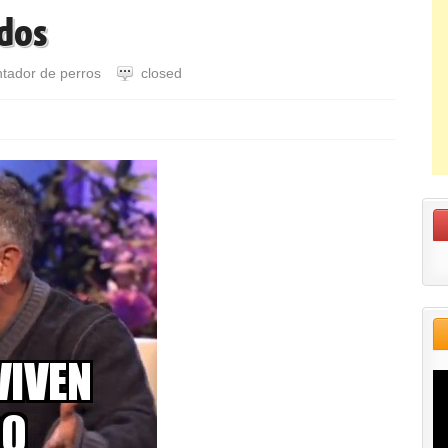
ados
ntador de perros
closed