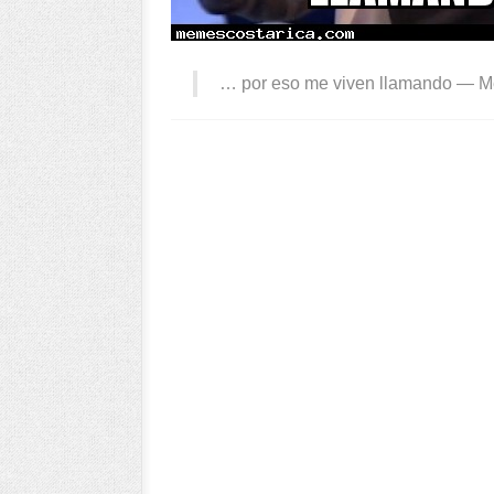
… por eso me viven llamando —
M