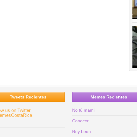
Tweets Recientes
Memes Recientes
ow us on Twitter
No tú mami
mesCostaRica
Conocer
Rey Leon