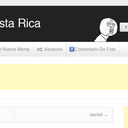
Y
r Nuevo Meme
Aleatorio
Comentario De Foto
daniel
→