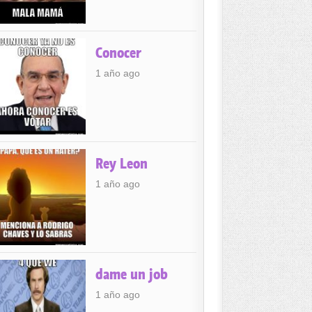
Conocer
1 año ago
Rey Leon
1 año ago
dame un job
1 año ago