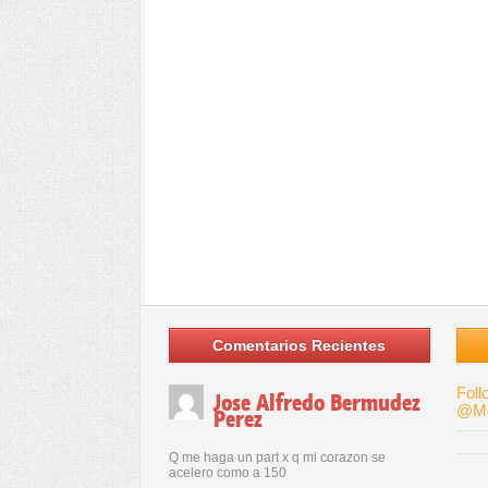
Comentarios Recientes
Foll
Jose Alfredo Bermudez
@Me
Perez
Q me haga un part x q mi corazon se
acelero como a 150