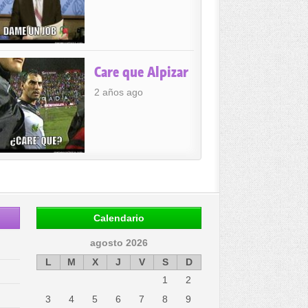
Care que Alpizar
2 años ago
Calendario
agosto 2026
L
M
X
J
V
S
D
1
2
3
4
5
6
7
8
9