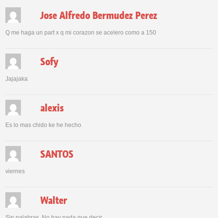
Jose Alfredo Bermudez Perez
Q me haga un part x q mi corazon se acelero como a 150
Sofy
Jajajaka
alexis
Es lo mas chido ke he hecho
SANTOS
viernes
Walter
Sin palabras. No hay nada que decir