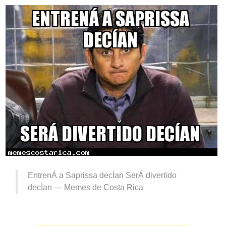
EntrenÁ a Saprissa decÍan SerÁ divertido
decÍan —
Memes de Costa Rica