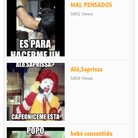
MAL PENSADOS
5861 Views
Aló,Saprissa
5809 Views
bebé consentido