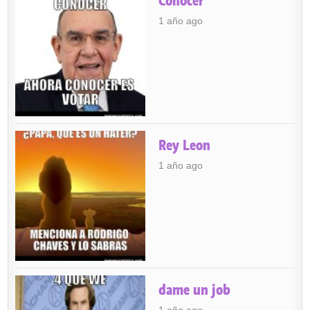
Conocer
1 año ago
Rey Leon
1 año ago
dame un job