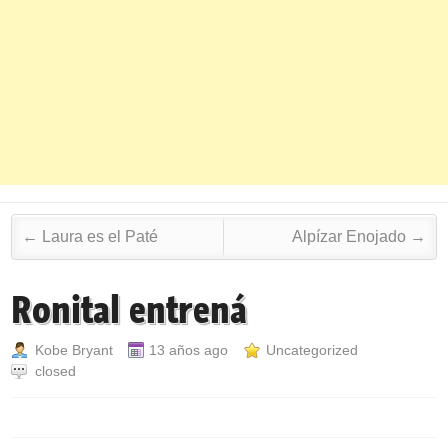
Post navigation
←
Laura es el Paté
Alpízar Enojado
→
Ronital entrená
Kobe Bryant
13 años ago
Uncategorized
closed