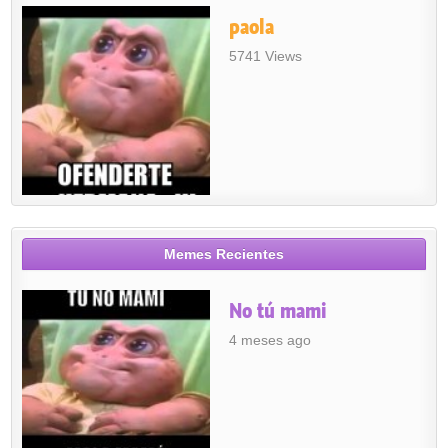
paola
5741 Views
Memes Recientes
No tú mami
4 meses ago