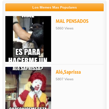
Los Memes Mas Populares
MAL PENSADOS
5860 Views
Aló,Saprissa
5807 Views