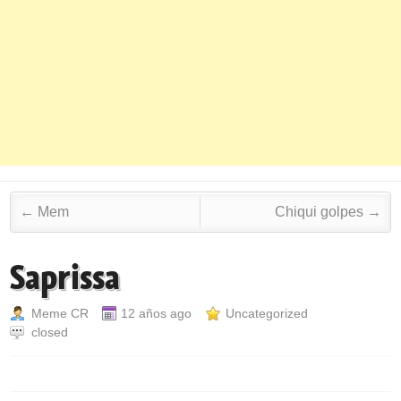
Post navigation
←
Mem
Chiqui golpes
→
Saprissa
Meme CR
12 años ago
Uncategorized
closed