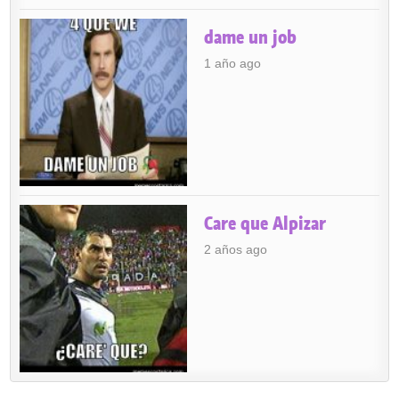
dame un job
1 año ago
Care que Alpizar
2 años ago