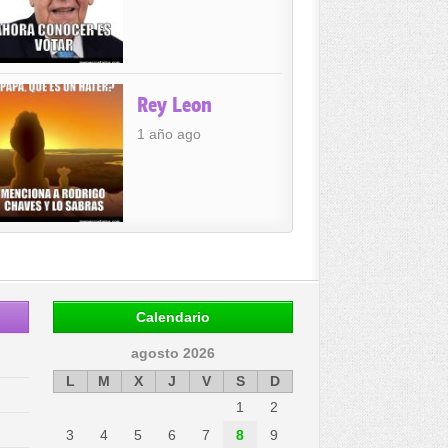
Rey Leon
1 año ago
Calendario
agosto 2026
L
M
X
J
V
S
D
1
2
3
4
5
6
7
8
9