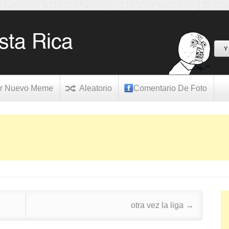
Y
r Nuevo Meme
Aleatorio
Comentario De Foto
otra vez la liga
→