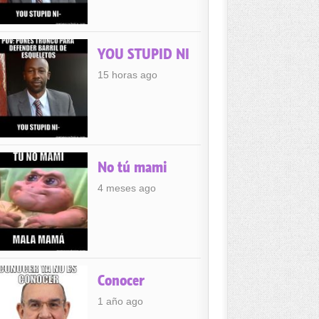
YOU STUPID NI
15 horas ago
No tú mami
4 meses ago
Conocer
1 año ago