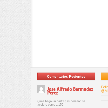
Comentarios Recientes
Foll
Jose Alfredo Bermudez
@Me
Perez
Q me haga un part x q mi corazon se
acelero como a 150