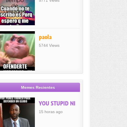
5771 Views
paola
5744 Views
Memes Recientes
YOU STUPID NI
15 horas ago