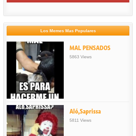
Los Memes Mas Populares
MAL PENSADOS
5863 Views
Aló,Saprissa
5811 Views