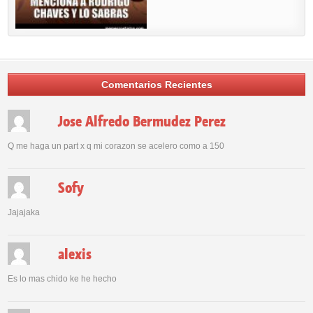
Comentarios Recientes
Jose Alfredo Bermudez Perez
Q me haga un part x q mi corazon se acelero como a 150
Sofy
Jajajaka
alexis
Es lo mas chido ke he hecho