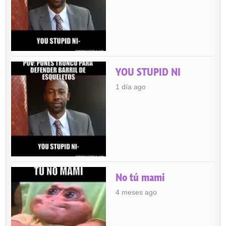
YOU STUPID NI
1 día ago
No tú mami
4 meses ago