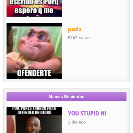
paola
5747 Views
Memes Recientes
YOU STUPID NI
1 día ago