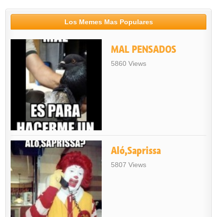
Los Memes Mas Populares
MAL PENSADOS
5860 Views
Aló,Saprissa
5807 Views