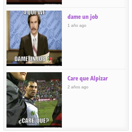
dame un job
1 año ago
Care que Alpizar
2 años ago