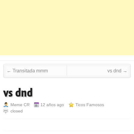
Post navigation
←
Transitada mmm
vs dnd
→
vs dnd
Meme CR
12 años ago
Ticos Famosos
closed