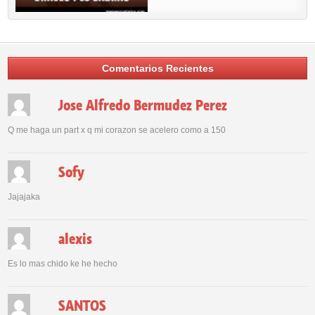
Comentarios Recientes
Jose Alfredo Bermudez Perez
Q me haga un part x q mi corazon se acelero como a 150
Sofy
Jajajaka
alexis
Es lo mas chido ke he hecho
SANTOS