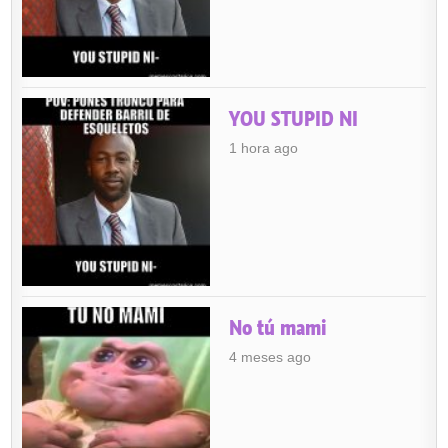
YOU STUPID NI
1 hora ago
No tú mami
4 meses ago