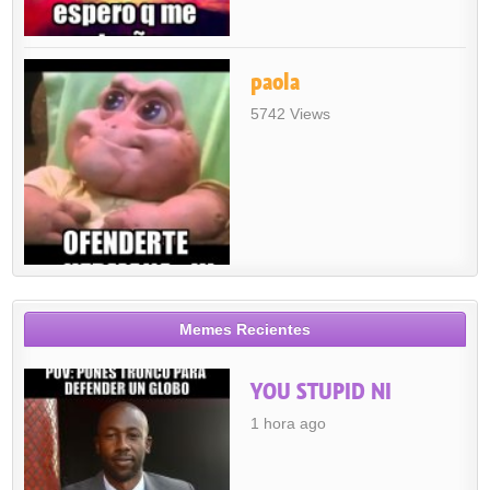
paola
5742 Views
Memes Recientes
YOU STUPID NI
1 hora ago