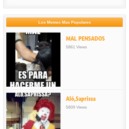
Los Memes Mas Populares
MAL PENSADOS
5861 Views
Aló,Saprissa
5809 Views