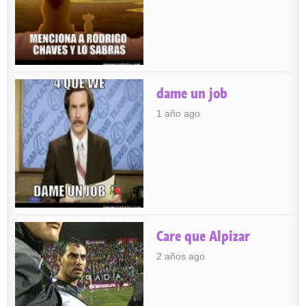
dame un job
1 año ago
Care que Alpizar
2 años ago