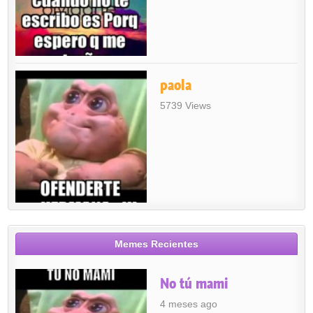
paola
5739 Views
Memes Recientes
No tú mami
4 meses ago