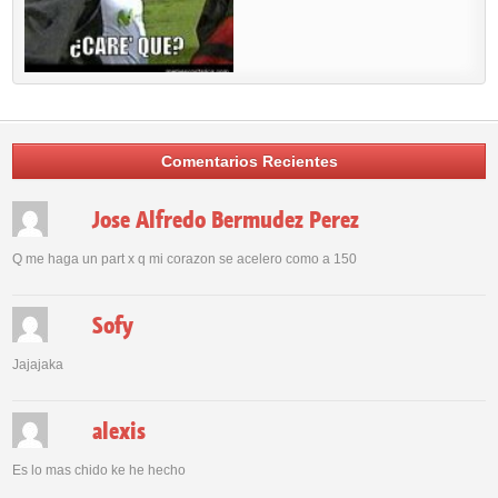
Comentarios Recientes
Jose Alfredo Bermudez Perez
Q me haga un part x q mi corazon se acelero como a 150
Sofy
Jajajaka
alexis
Es lo mas chido ke he hecho