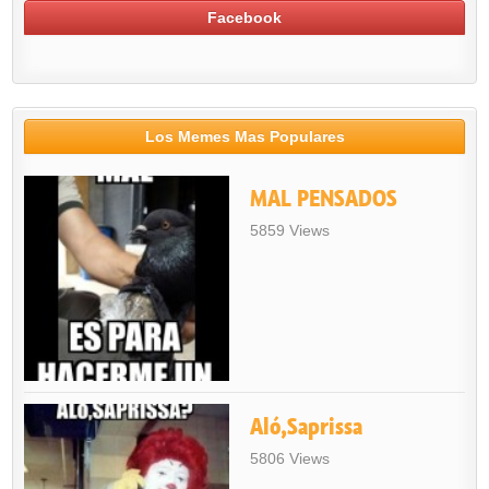
Facebook
Los Memes Mas Populares
MAL PENSADOS
5859 Views
Aló,Saprissa
5806 Views