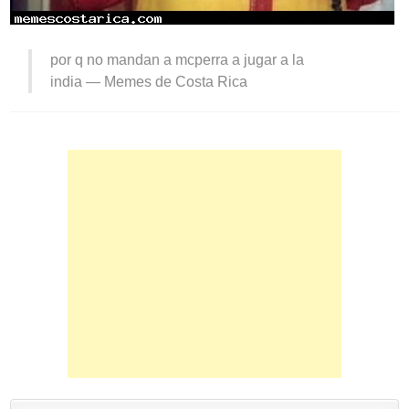
por q no mandan a mcperra a jugar a la
india —
Memes de Costa Rica