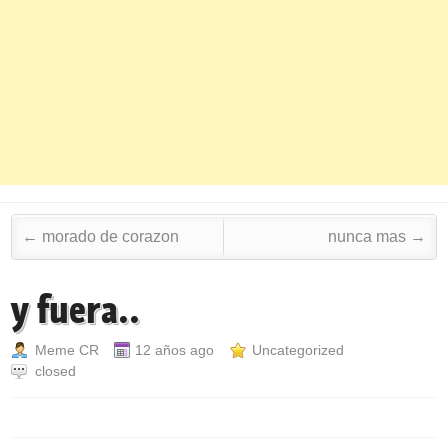
Post navigation
←
morado de corazon
nunca mas
→
y fuera..
Meme CR
12 años ago
Uncategorized
closed