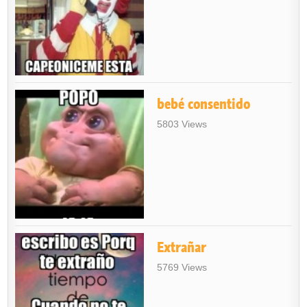
bebé consentido
5803 Views
Extrañar
5769 Views