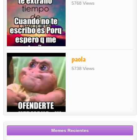
5768 Views
paola
5738 Views
Memes Recientes