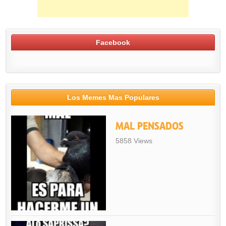
Facebook
Los Memes Mas Populares
MAL PENSADOS
5858 Views