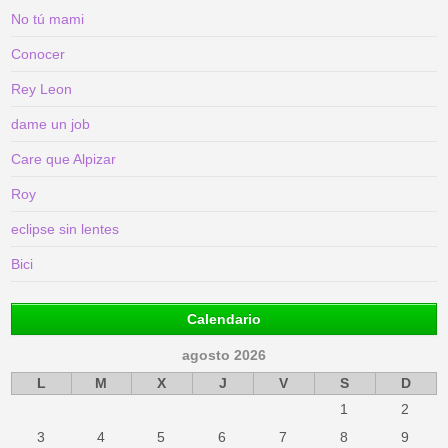
No tú mami
Conocer
Rey Leon
dame un job
Care que Alpizar
Roy
eclipse sin lentes
Bici
Calendario
agosto 2026
L
M
X
J
V
S
D
1
2
3
4
5
6
7
8
9