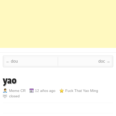
Post navigation
←
dou
doc
→
yao
Meme CR
12 años ago
Fuck That Yao Ming
closed