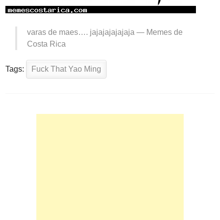
varas de maes…. jajajajajajaja —
Memes de
Costa Rica
Tags:
Fuck That Yao Ming