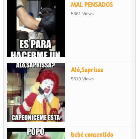
MAL PENSADOS
5861 Views
Aló,Saprissa
5810 Views
bebé consentido