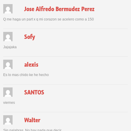
Jose Alfredo Bermudez Perez
Q me haga un part x q mi corazon se acelero como a 150
Sofy
Jajajaka
alexis
Es lo mas chido ke he hecho
SANTOS
viernes
Walter
Sin palabras. No hay nada que decir