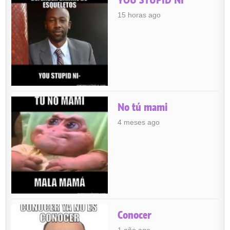
YOU STUPID NI
15 horas ago
No tú mami
4 meses ago
Conocer
1 año ago