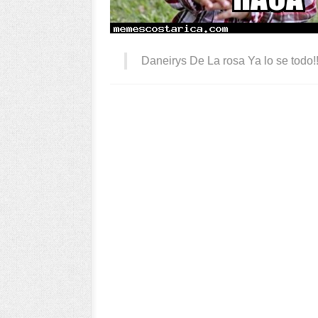
Daneirys De La rosa Ya lo se todo