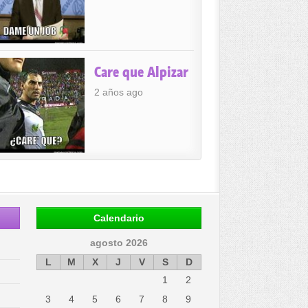
Care que Alpizar
2 años ago
Calendario
agosto 2026
L
M
X
J
V
S
D
1
2
3
4
5
6
7
8
9