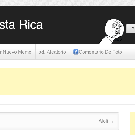
Y
r Nuevo Meme
Aleatorio
Comentario De Foto
Aloli
→