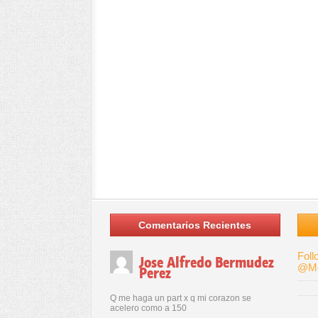
Comentarios Recientes
Foll
Jose Alfredo Bermudez
@Me
Perez
Q me haga un part x q mi corazon se
acelero como a 150