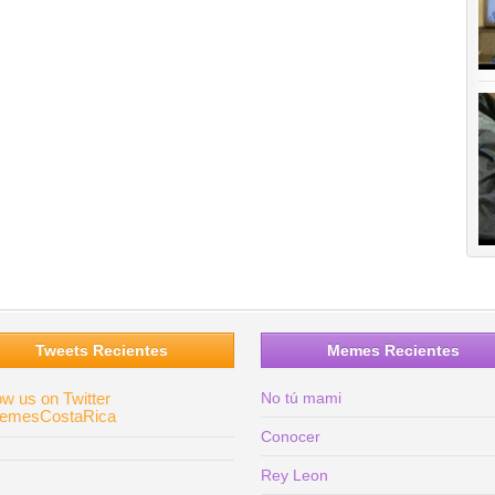
Tweets Recientes
Memes Recientes
ow us on Twitter
No tú mami
mesCostaRica
Conocer
Rey Leon