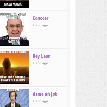
Conocer
1 año ago
Rey Leon
1 año ago
dame un job
1 año ago