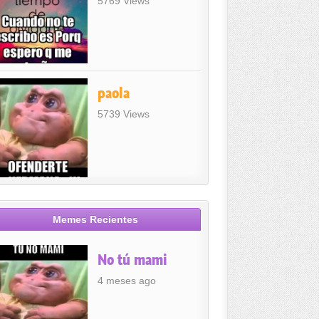
5769 Views
paola
5739 Views
Memes Recientes
No tú mami
4 meses ago