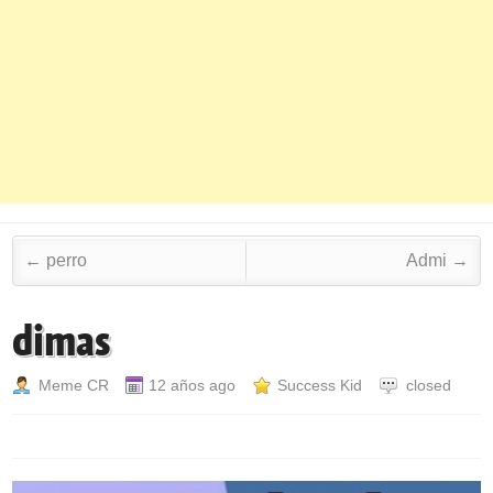
Post navigation
←
perro
Admi
→
dimas
Meme CR
12 años ago
Success Kid
closed