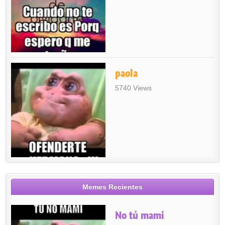
paola
5740 Views
Memes Recientes
No tú mami