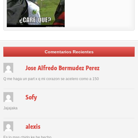
Comentarios Recientes
Jose Alfredo Bermudez Perez
Q me haga un part x q mi corazon se acelero como a 150
Sofy
Jajajaka
alexis
Es lo mas chido ke he hecho