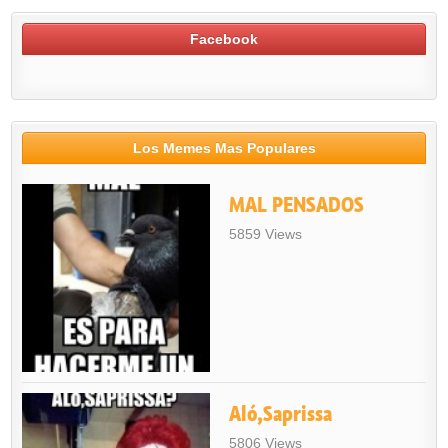
Facebook
Los Memes Mas Populares
MAL PENSADOS
5859 Views
Aló,Saprissa
5806 Views