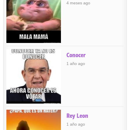
4 meses ago
Conocer
1 año ago
Rey Leon
1 año ago